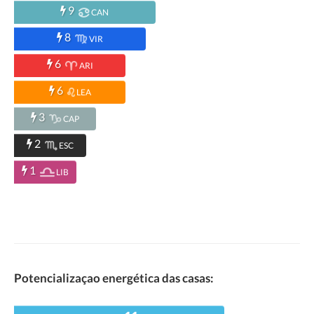
9
CAN
8
VIR
6
ARI
6
LEA
3
CAP
2
ESC
1
LIB
Potencializaçao energética das casas: