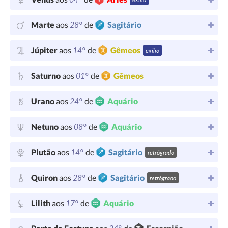
28°
Marte
aos
de
Sagitário
14°
Júpiter
aos
de
Gêmeos
exílio
01°
Saturno
aos
de
Gêmeos
24°
Urano
aos
de
Aquário
08°
Netuno
aos
de
Aquário
14°
Plutão
aos
de
Sagitário
retrógrado
28°
Quiron
aos
de
Sagitário
retrógrado
17°
Lilith
aos
de
Aquário