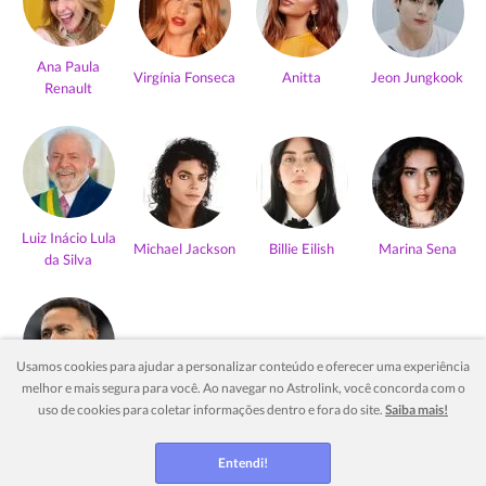
Ana Paula
Virgínia Fonseca
Anitta
Jeon Jungkook
Renault
Luiz Inácio Lula
Michael Jackson
Billie Eilish
Marina Sena
da Silva
Usamos cookies para ajudar a personalizar conteúdo e oferecer uma experiência
melhor e mais segura para você. Ao navegar no Astrolink, você concorda com o
Neymar Jr
uso de cookies para coletar informações dentro e fora do site.
Saiba mais!
Ver mais
Entendi!