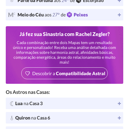
24°
Parte da Fortuna
aos
de
Escorpião
27°
Meio do Céu
aos
de
Peixes
Já fez sua Sinastria com Rachel Zegler?
Cada combinação entre dois Mapas tem um resultado
único e personalizado! Receba uma análise detalhada com
informações sobre harmonia astral, afinidades básicas,
comparação energética, áreas do relacionamento e muito
mais!
Descobrir a
Compatibilidade Astral
Os Astros nas Casas:
Lua
na
Casa 3
Quiron
na
Casa 6