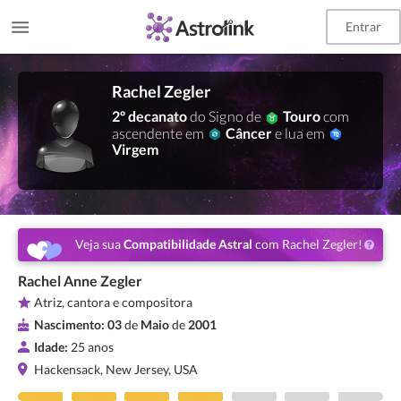
Entrar
Rachel Zegler
2º decanato
do Signo de
Touro
com
ascendente em
Câncer
e lua em
Virgem
Veja sua
Compatibilidade Astral
com Rachel Zegler!
Rachel Anne Zegler
Atriz, cantora e compositora
Nascimento:
03
de
Maio
de
2001
Idade:
25 anos
Hackensack, New Jersey, USA