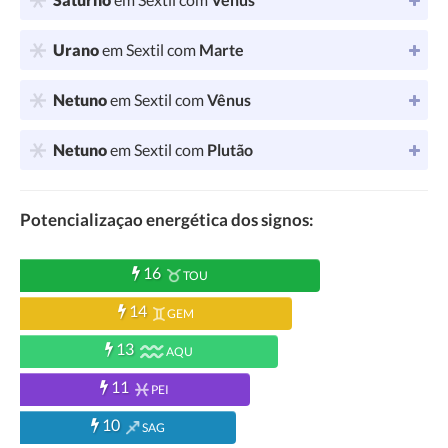
Urano
em Sextil com
Marte
Netuno
em Sextil com
Vênus
Netuno
em Sextil com
Plutão
Potencializaçao energética dos signos:
16
TOU
14
GEM
13
AQU
11
PEI
10
SAG