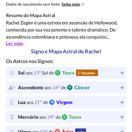
Dados de nascimento sem fonte.
Saiba mais
Resumo do Mapa Astral
Rachel Zegler é uma estrela em ascensão de Hollywood,
conhecida por sua voz potente e talento dramático. De
ascendência colombiana e polonesa, ela conquisto...
Ler mais
Signo e Mapa Astral de Rachel
Os Astros nos Signos:
13°
Sol
aos
Sol de
Touro
2º decanato
16°
Ascendente
aos
de
Câncer
21°
Lua
aos
de
Virgem
24°
Mercúrio
aos
de
Touro
04°
Vênus
aos
de
Áries
exílio