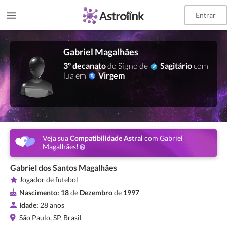
Entrar
Gabriel Magalhães
3º decanato
do Signo de
Sagitário
com
lua em
Virgem
Veja sua
Compatibilidade Astral
com Gabriel
Magalhães!
Gabriel dos Santos Magalhães
Jogador de futebol
Nascimento:
18
de
Dezembro
de
1997
Idade:
28 anos
São Paulo, SP, Brasil