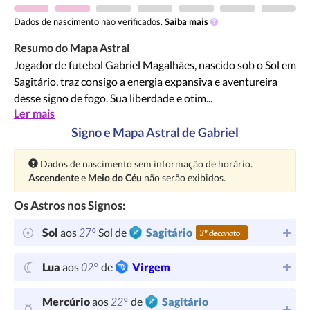
Dados de nascimento não verificados.
Saiba mais
Resumo do Mapa Astral
Jogador de futebol Gabriel Magalhães, nascido sob o Sol em
Sagitário, traz consigo a energia expansiva e aventureira
desse signo de fogo. Sua liberdade e otim...
Ler mais
Signo e Mapa Astral de Gabriel
Atenção:
Dados de nascimento sem informação de horário.
Ascendente
e
Meio do Céu
não serão exibidos.
Os Astros nos Signos:
27°
Sol
aos
Sol de
Sagitário
3º decanato
02°
Lua
aos
de
Virgem
22°
Mercúrio
aos
de
Sagitário