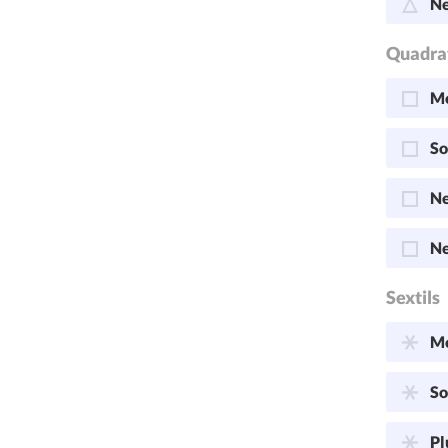
Ne
Quadra
Me
So
Ne
Ne
Sextils
Me
So
Pl