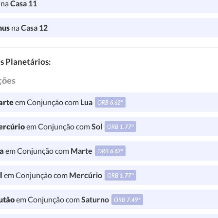
l
na
Casa 11
nus
na
Casa 12
s Planetários:
ções
rte
em Conjunção com
Lua
ORB
6.62°
rcúrio
em Conjunção com
Sol
ORB
1.77°
a
em Conjunção com
Marte
ORB
6.62°
l
em Conjunção com
Mercúrio
ORB
1.77°
utão
em Conjunção com
Saturno
ORB
7.49°