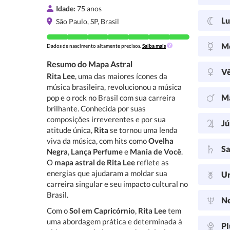
Idade:
75 anos
L
São Paulo, SP, Brasil
M
Dados de nascimento altamente precisos.
Saiba mais
Resumo do Mapa Astral
V
Rita Lee
, uma das maiores ícones da
música brasileira, revolucionou a música
M
pop e o rock no Brasil com sua carreira
brilhante. Conhecida por suas
composições irreverentes e por sua
Jú
atitude única,
Rita
se tornou uma lenda
viva da música, com hits como
Ovelha
Sa
Negra
,
Lança Perfume
e
Mania de Você
.
O
mapa astral de Rita Lee
reflete as
energias que ajudaram a moldar sua
U
carreira singular e seu impacto cultural no
Brasil.
N
Com o
Sol em Capricórnio
,
Rita Lee
tem
uma abordagem prática e determinada à
Pl