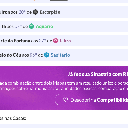
20°
uiron
aos
de
Escorpião
07°
lith
aos
de
Aquário
27°
rte da Fortuna
aos
de
Libra
05°
io do Céu
aos
de
Sagitário
Já fez sua Sinastria com R
ada combinação entre dois Mapas tem um resultado único e perso
rmações sobre harmonia astral, afinidades básicas, comparação en
Descobrir a
Compatibilid
s nas Casas: