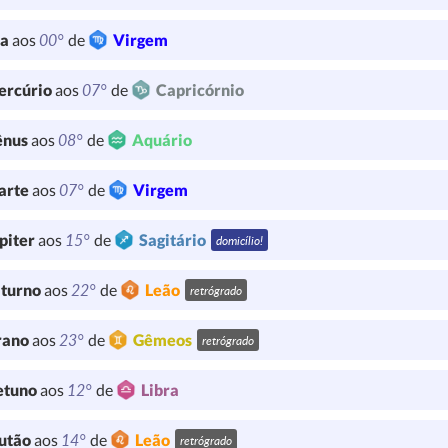
00°
ua
aos
de
Virgem
07°
ercúrio
aos
de
Capricórnio
08°
ênus
aos
de
Aquário
07°
arte
aos
de
Virgem
15°
piter
aos
de
Sagitário
domicílio!
22°
turno
aos
de
Leão
retrógrado
23°
rano
aos
de
Gêmeos
retrógrado
12°
etuno
aos
de
Libra
14°
utão
aos
de
Leão
retrógrado