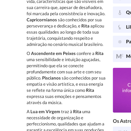
vida, características que são visíveis em
sua carreira que, apesar de desafiadora,
Q
foi marcada pela consistência e inovação.
Capricornianos
são conhecidos por sua
perseverança e dedicação, e
Rita
aplicou
Li
essas qualidades ao longo de toda sua
trajetória, conquistando respeito e
Pa
admiração no cenário musical brasileiro.
O
Ascendente em Peixes
confere a
Rita
Me
uma sensibilidade e intuição aguçadas,
permitindo que ela se conecte
profundamente com sua arte e com seu
público.
Piscianos
são conhecidos por sua
empatia e visão artística, e essa energia
C
se reflete na forma única como
Rita
info
expressa suas emoções e pensamentos
através da música.
A
Lua em Virgem
traz à
Rita
uma
necessidade de organização e
Os Astro
perfeccionismo, qualidades que ajudam a
garantir a excelência em suas produções