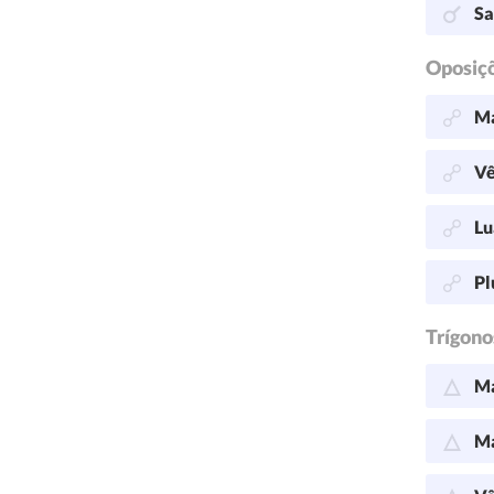
Sa
Oposiç
Ma
Vê
Lu
Pl
Trígono
Ma
Ma