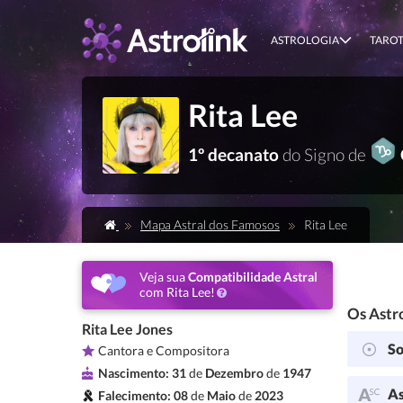
ASTROLOGIA
TARO
Rita Lee
1º decanato
do Signo de
Mapa Astral dos Famosos
Rita Lee
Veja sua
Compatibilidade Astral
com Rita Lee!
Os Astro
Rita Lee Jones
So
Cantora e Compositora
Nascimento:
31
de
Dezembro
de
1947
As
Falecimento:
08
de
Maio
de
2023