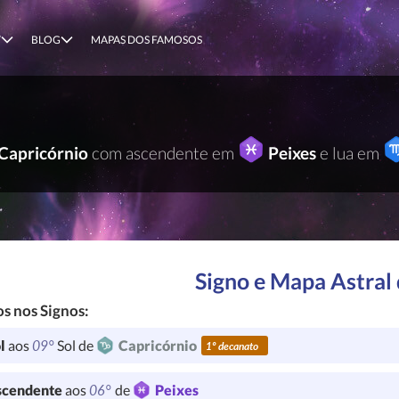
T
BLOG
MAPAS DOS FAMOSOS
Capricórnio
com ascendente em
Peixes
e lua em
Signo e Mapa Astral 
s nos Signos:
09°
l
aos
Sol de
Capricórnio
1º decanato
06°
cendente
aos
de
Peixes