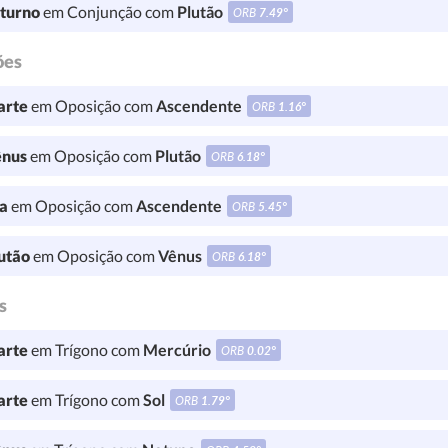
turno
em Conjunção com
Plutão
ORB
7.49°
ões
rte
em Oposição com
Ascendente
ORB
1.16°
nus
em Oposição com
Plutão
ORB
6.18°
a
em Oposição com
Ascendente
ORB
5.45°
utão
em Oposição com
Vênus
ORB
6.18°
s
rte
em Trígono com
Mercúrio
ORB
0.02°
rte
em Trígono com
Sol
ORB
1.79°