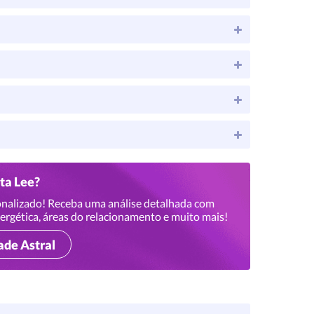
ita Lee?
nalizado! Receba uma análise detalhada com
ergética, áreas do relacionamento e muito mais!
ade Astral