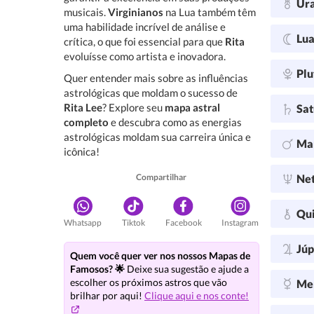
Ur
musicais.
Virginianos
na Lua também têm
uma habilidade incrível de análise e
Lu
crítica, o que foi essencial para que
Rita
evoluísse como artista e inovadora.
Plu
Quer entender mais sobre as influências
astrológicas que moldam o sucesso de
Rita Lee
? Explore seu
mapa astral
Sa
completo
e descubra como as energias
astrológicas moldam sua carreira única e
Ma
icônica!
Compartilhar
Ne
Qu
Whatsapp
Tiktok
Facebook
Instagram
Júp
Quem você quer ver nos nossos Mapas de
Famosos? 🌟
Deixe sua sugestão e ajude a
escolher os próximos astros que vão
Me
brilhar por aqui!
Clique aqui e nos conte!