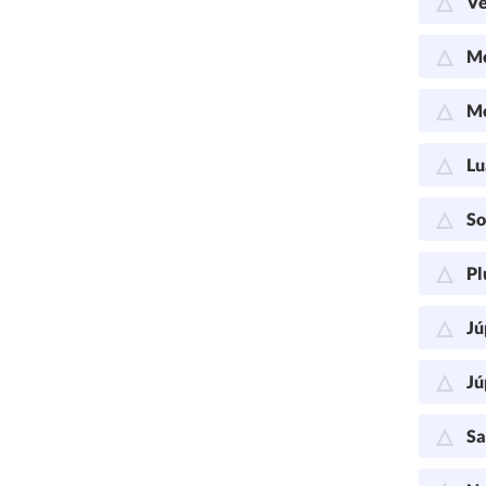
Vê
Me
Me
Lu
So
Pl
Jú
Jú
Sa