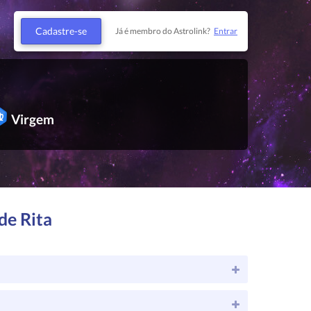
Cadastre-se
Já é membro do Astrolink?
Entrar
Virgem
de Rita