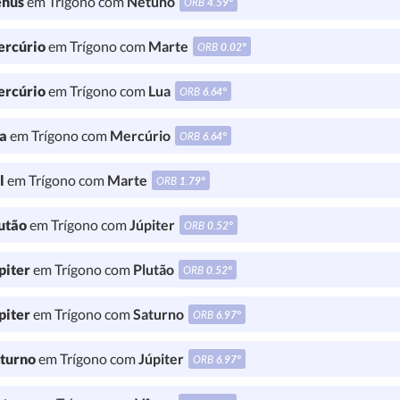
nus
em Trígono com
Netuno
ORB
4.59°
rcúrio
em Trígono com
Marte
ORB
0.02°
rcúrio
em Trígono com
Lua
ORB
6.64°
a
em Trígono com
Mercúrio
ORB
6.64°
l
em Trígono com
Marte
ORB
1.79°
utão
em Trígono com
Júpiter
ORB
0.52°
piter
em Trígono com
Plutão
ORB
0.52°
piter
em Trígono com
Saturno
ORB
6.97°
turno
em Trígono com
Júpiter
ORB
6.97°