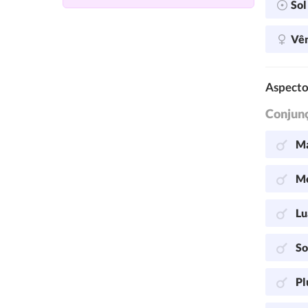
So
Vê
Aspecto
Conjun
Ma
Me
Lu
So
Pl