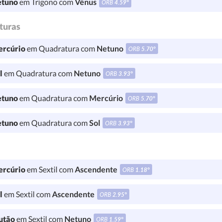
tuno
em Trígono com
Vênus
ORB
4.59°
turas
rcúrio
em Quadratura com
Netuno
ORB
5.70°
l
em Quadratura com
Netuno
ORB
3.93°
tuno
em Quadratura com
Mercúrio
ORB
5.70°
tuno
em Quadratura com
Sol
ORB
3.93°
rcúrio
em Sextil com
Ascendente
ORB
1.18°
l
em Sextil com
Ascendente
ORB
2.95°
utão
em Sextil com
Netuno
ORB
1.59°