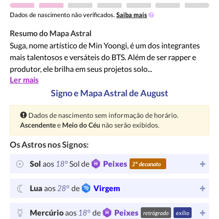
Dados de nascimento não verificados.
Saiba mais
Resumo do Mapa Astral
Suga, nome artístico de Min Yoongi, é um dos integrantes
mais talentosos e versáteis do BTS. Além de ser rapper e
produtor, ele brilha em seus projetos solo...
Ler mais
Signo e Mapa Astral de August
Atenção:
Dados de nascimento sem informação de horário.
Ascendente
e
Meio do Céu
não serão exibidos.
Os Astros nos Signos:
18°
Sol
aos
Sol de
Peixes
2º decanato
28°
Lua
aos
de
Virgem
18°
Mercúrio
aos
de
Peixes
retrógrado
exílio