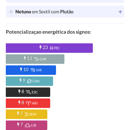
Netuno
em Sextil com
Plutão
Potencializaçao energética dos signos:
23
PEI
13
CAP
10
VIR
9
CAN
8
ESC
8
ARI
7
GEM
7
LIB