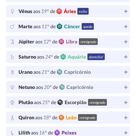
19°
Vênus
aos
de
Áries
exílio
11°
Marte
aos
de
Câncer
queda
12°
Júpiter
aos
de
Libra
retrógrado
24°
Saturno
aos
de
Aquário
domicílio!
21°
Urano
aos
de
Capricórnio
20°
Netuno
aos
de
Capricórnio
25°
Plutão
aos
de
Escorpião
retrógrado
18°
Quiron
aos
de
Leão
retrógrado
16°
Lilith
aos
de
Peixes