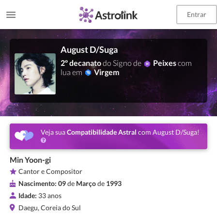
Entrar
August D/Suga
2º decanato
do Signo de
Peixes
com
lua em
Virgem
Veja sua
Compatibilidade Astral
com August D/Suga!
Min Yoon-gi
Cantor e Compositor
Nascimento:
09
de
Março
de
1993
Idade:
33 anos
Daegu, Coreia do Sul