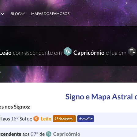
T
BLOG
MAPAS DOS FAMOSOS
Leão
com ascendente em
Capricórnio
e lua em
Signo e Mapa Astral 
s nos Signos:
18°
l
aos
Sol de
Leão
2º decanato
domicílio
09°
cendente
aos
de
Capricórnio