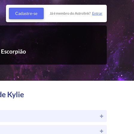
Cadastre-se
Já é membro do Astrolink?
Entrar
Escorpião
de Kylie