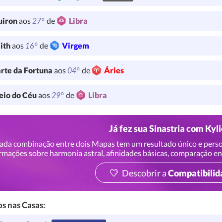
27°
uiron
aos
de
Libra
16°
lith
aos
de
Virgem
04°
rte da Fortuna
aos
de
Áries
29°
io do Céu
aos
de
Libra
Já fez sua Sinastria com Kyl
ada combinação entre dois Mapas tem um resultado único e perso
rmações sobre harmonia astral, afinidades básicas, comparação en
Descobrir a
Compatibilid
s nas Casas: