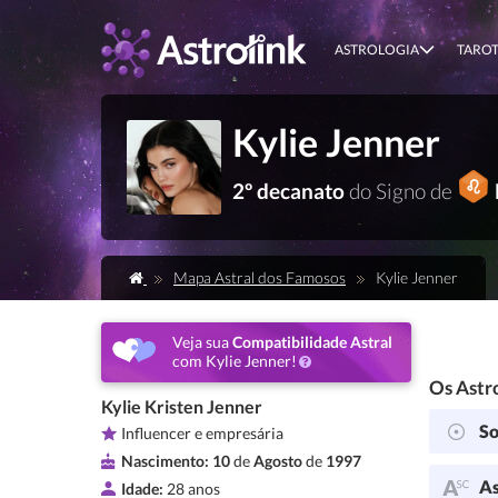
ASTROLOGIA
TARO
Kylie Jenner
2º decanato
do Signo de
Mapa Astral dos Famosos
Kylie Jenner
Veja sua
Compatibilidade Astral
com Kylie Jenner!
Os Astro
Kylie Kristen Jenner
So
Influencer e empresária
Nascimento:
10
de
Agosto
de
1997
As
Idade:
28 anos