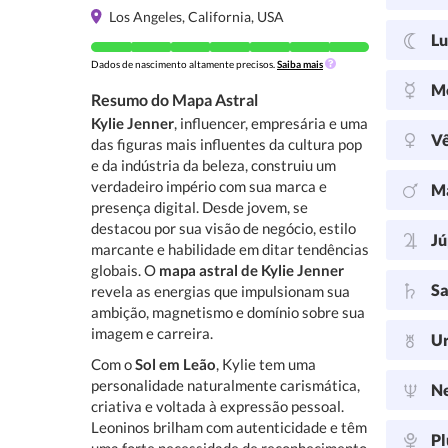
Los Angeles, California, USA
L
Dados de nascimento altamente precisos.
Saiba mais
M
Resumo do Mapa Astral
Kylie Jenner
, influencer, empresária e uma
V
das figuras mais influentes da cultura pop
e da indústria da beleza, construiu um
verdadeiro império com sua marca e
M
presença digital. Desde jovem, se
destacou por sua visão de negócio, estilo
Jú
marcante e habilidade em ditar tendências
globais. O
mapa astral de Kylie Jenner
Sa
revela as energias que impulsionam sua
ambição, magnetismo e domínio sobre sua
imagem e carreira.
U
Com o
Sol em Leão
, Kylie tem uma
personalidade naturalmente carismática,
N
criativa e voltada à expressão pessoal.
Leoninos brilham com autenticidade e têm
Pl