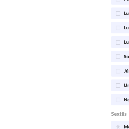
Lu
Lu
Lu
So
Jú
Ur
Ne
Sextils
Me