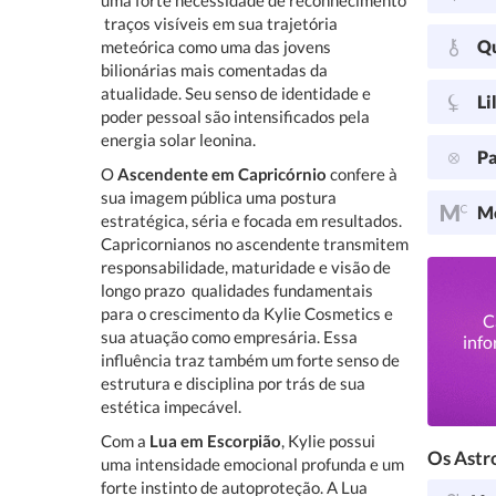
uma forte necessidade de reconhecimento
 traços visíveis em sua trajetória
Q
meteórica como uma das jovens
bilionárias mais comentadas da
atualidade. Seu senso de identidade e
Li
poder pessoal são intensificados pela
energia solar leonina.
Pa
O
Ascendente em Capricórnio
confere à
sua imagem pública uma postura
Me
estratégica, séria e focada em resultados.
Capricornianos no ascendente transmitem
responsabilidade, maturidade e visão de
longo prazo  qualidades fundamentais
para o crescimento da Kylie Cosmetics e
C
sua atuação como empresária. Essa
info
influência traz também um forte senso de
estrutura e disciplina por trás de sua
estética impecável.
Com a
Lua em Escorpião
, Kylie possui
Os Astro
uma intensidade emocional profunda e um
forte instinto de autoproteção. A Lua