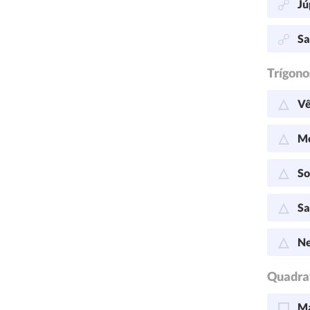
Jú
Sa
Trígono
Vê
Me
So
Sa
Ne
Quadra
Ma