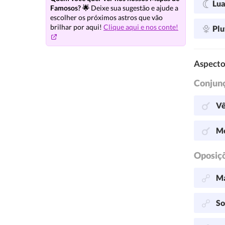
Lu
Famosos? 🌟
Deixe sua sugestão e ajude a
escolher os próximos astros que vão
brilhar por aqui!
Clique aqui e nos conte!
Plu
Aspecto
Conjun
Vê
Me
Oposiç
Ma
So