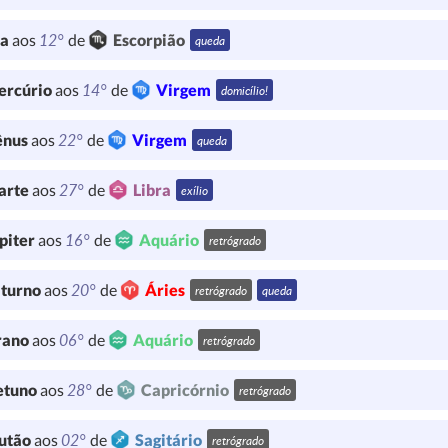
12°
ua
aos
de
Escorpião
queda
14°
ercúrio
aos
de
Virgem
domicílio!
22°
ênus
aos
de
Virgem
queda
27°
arte
aos
de
Libra
exílio
16°
piter
aos
de
Aquário
retrógrado
20°
turno
aos
de
Áries
retrógrado
queda
06°
rano
aos
de
Aquário
retrógrado
28°
etuno
aos
de
Capricórnio
retrógrado
02°
utão
aos
de
Sagitário
retrógrado