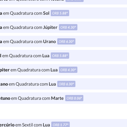
a
em Quadratura com
Sol
ORB
5.88°
a
em Quadratura com
Júpiter
ORB
4.30°
a
em Quadratura com
Urano
ORB
6.30°
l
em Quadratura com
Lua
ORB
5.88°
piter
em Quadratura com
Lua
ORB
4.30°
ano
em Quadratura com
Lua
ORB
6.30°
tuno
em Quadratura com
Marte
ORB
0.06°
rcúrio
em Sextil com
Lua
ORB
1.77°