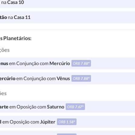
a
na
Casa 10
tão
na
Casa 11
s Planetários:
ções
nus
em Conjunção com
Mercúrio
ORB
7.88°
rcúrio
em Conjunção com
Vênus
ORB
7.88°
ões
rte
em Oposição com
Saturno
ORB
7.67°
l
em Oposição com
Júpiter
ORB
1.58°