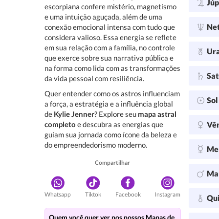
Júp
escorpiana confere mistério, magnetismo
e uma intuição aguçada, além de uma
Ne
conexão emocional intensa com tudo que
considera valioso. Essa energia se reflete
em sua relação com a família, no controle
Ur
que exerce sobre sua narrativa pública e
na forma como lida com as transformações
Sa
da vida pessoal com resiliência.
Quer entender como os astros influenciam
So
a força, a estratégia e a influência global
de
Kylie Jenner
? Explore seu
mapa astral
completo
e descubra as energias que
Vê
guiam sua jornada como ícone da beleza e
do empreendedorismo moderno.
Me
Compartilhar
Ma
Whatsapp
Tiktok
Facebook
Instagram
Qu
Quem você quer ver nos nossos Mapas de