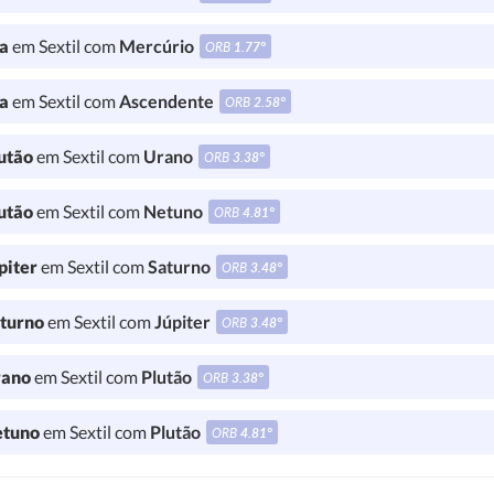
a
em Sextil com
Mercúrio
ORB
1.77°
a
em Sextil com
Ascendente
ORB
2.58°
utão
em Sextil com
Urano
ORB
3.38°
utão
em Sextil com
Netuno
ORB
4.81°
piter
em Sextil com
Saturno
ORB
3.48°
turno
em Sextil com
Júpiter
ORB
3.48°
ano
em Sextil com
Plutão
ORB
3.38°
tuno
em Sextil com
Plutão
ORB
4.81°