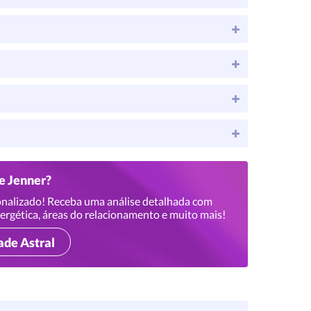
ie Jenner?
nalizado! Receba uma análise detalhada com
ergética, áreas do relacionamento e muito mais!
ade Astral