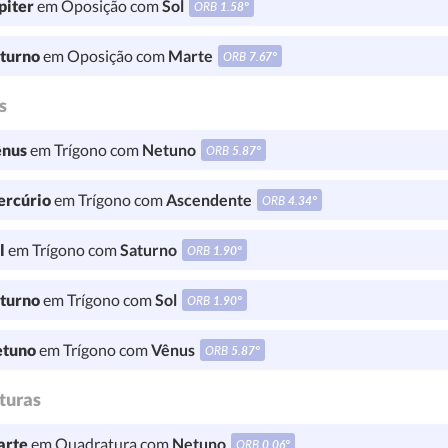
piter
em Oposição com
Sol
ORB
1.58°
turno
em Oposição com
Marte
ORB
7.67°
s
nus
em Trígono com
Netuno
ORB
5.87°
rcúrio
em Trígono com
Ascendente
ORB
4.34°
l
em Trígono com
Saturno
ORB
1.90°
turno
em Trígono com
Sol
ORB
1.90°
tuno
em Trígono com
Vênus
ORB
5.87°
turas
rte
em Quadratura com
Netuno
ORB
0.06°