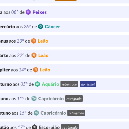
08°
ua
aos
de
Peixes
26°
ercúrio
aos
de
Câncer
23°
ênus
aos
de
Leão
22°
arte
aos
de
Leão
14°
piter
aos
de
Leão
05°
turno
aos
de
Aquário
retrógrado
domicílio!
11°
rano
aos
de
Capricórnio
retrógrado
15°
etuno
aos
de
Capricórnio
retrógrado
17°
utão
aos
de
Escorpião
retrógrado