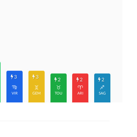
3
3
2
2
2
VIR
GEM
TOU
ARI
SAG