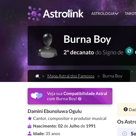
ASTROLOGIA
TARO
Burna Boy
2º decanato
do Signo de
Mapa Astral dos Famosos
Burna Boy
Veja sua
Compatibilidade Astral
com Burna Boy!
Ate
Dad
Damini Ebunoluwa Ogulu
Cantor, compositor e produtor musical
Os Astro
Nascimento:
02
de
Julho
de
1991
So
Idade:
35 anos