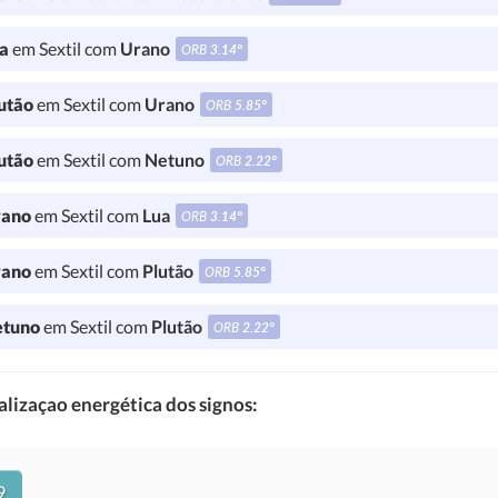
a
em Sextil com
Urano
ORB
3.14°
utão
em Sextil com
Urano
ORB
5.85°
utão
em Sextil com
Netuno
ORB
2.22°
ano
em Sextil com
Lua
ORB
3.14°
ano
em Sextil com
Plutão
ORB
5.85°
tuno
em Sextil com
Plutão
ORB
2.22°
lizaçao energética dos signos:
9