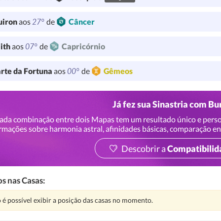
27°
uiron
aos
de
Câncer
07°
lith
aos
de
Capricórnio
00°
rte da Fortuna
aos
de
Gêmeos
Já fez sua Sinastria com B
ada combinação entre dois Mapas tem um resultado único e perso
rmações sobre harmonia astral, afinidades básicas, comparação en
Descobrir a
Compatibilid
s nas Casas:
nção:
 é possível exibir a posição das casas no momento.