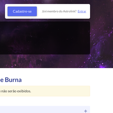
Cadastre-se
Já é membro do Astrolink?
Entrar
de Burna
u
não serão exibidos.