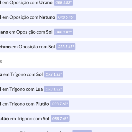
l
em Oposição com
Urano
ORB
1.82°
l
em Oposição com
Netuno
ORB
5.45°
ano
em Oposição com
Sol
ORB
1.82°
tuno
em Oposição com
Sol
ORB
5.45°
s
a
em Trígono com
Sol
ORB
1.32°
l
em Trígono com
Lua
ORB
1.32°
l
em Trígono com
Plutão
ORB
7.68°
utão
em Trígono com
Sol
ORB
7.68°