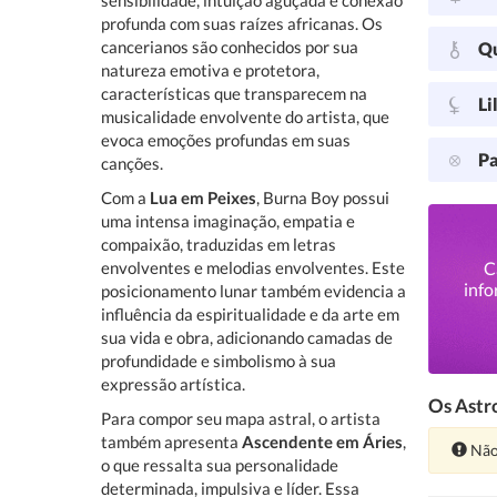
sensibilidade, intuição aguçada e conexão
profunda com suas raízes africanas. Os
cancerianos são conhecidos por sua
Q
natureza emotiva e protetora,
características que transparecem na
Li
musicalidade envolvente do artista, que
evoca emoções profundas em suas
Pa
canções.
Com a
Lua em Peixes
, Burna Boy possui
uma intensa imaginação, empatia e
compaixão, traduzidas em letras
envolventes e melodias envolventes. Este
C
info
posicionamento lunar também evidencia a
influência da espiritualidade e da arte em
sua vida e obra, adicionando camadas de
profundidade e simbolismo à sua
expressão artística.
Os Astro
Para compor seu mapa astral, o artista
também apresenta
Ascendente em Áries
,
Ate
Não
o que ressalta sua personalidade
determinada, impulsiva e líder. Essa