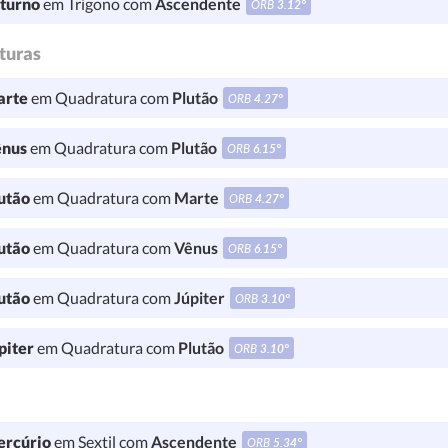
turno
em Trígono com
Ascendente
ORB
3.12°
turas
rte
em Quadratura com
Plutão
ORB
4.27°
nus
em Quadratura com
Plutão
ORB
6.15°
utão
em Quadratura com
Marte
ORB
4.27°
utão
em Quadratura com
Vênus
ORB
6.15°
utão
em Quadratura com
Júpiter
ORB
3.10°
piter
em Quadratura com
Plutão
ORB
3.10°
rcúrio
em Sextil com
Ascendente
ORB
5.34°