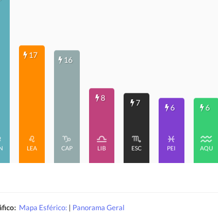
17
16
8
7
6
6
N
LEA
CAP
LIB
ESC
PEI
AQU
fico:
Mapa Esférico:
|
Panorama Geral