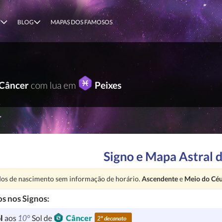
T
BLOG
MAPAS DOS FAMOSOS
Câncer
com lua em
Peixes
Signo e Mapa Astral 
nção:
os de nascimento sem informação de horário.
Ascendente
e
Meio do Cé
s nos Signos:
10°
l
aos
Sol de
Câncer
2º decanato