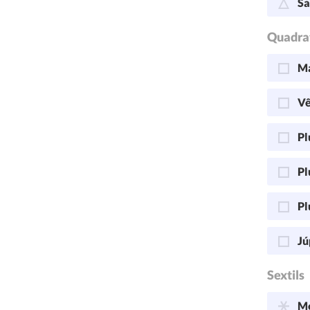
Sa
Quadra
Ma
Vê
Pl
Pl
Pl
Jú
Sextils
Me