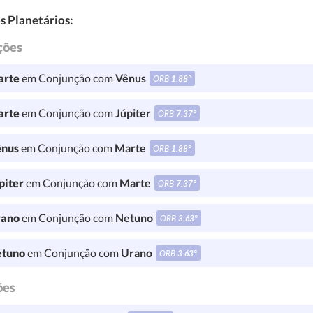
s Planetários:
ções
rte
em Conjunção com
Vênus
ORB
1.88°
rte
em Conjunção com
Júpiter
ORB
7.37°
nus
em Conjunção com
Marte
ORB
1.88°
piter
em Conjunção com
Marte
ORB
7.37°
ano
em Conjunção com
Netuno
ORB
3.63°
tuno
em Conjunção com
Urano
ORB
3.63°
ões