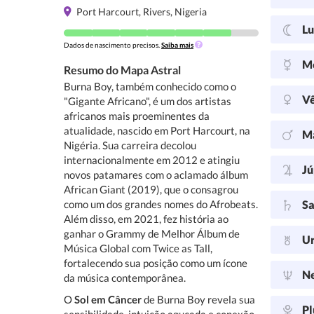
Port Harcourt, Rivers, Nigeria
L
Dados de nascimento precisos.
Saiba mais
M
Resumo do Mapa Astral
Burna Boy, também conhecido como o
V
"Gigante Africano", é um dos artistas
africanos mais proeminentes da
atualidade, nascido em Port Harcourt, na
M
Nigéria. Sua carreira decolou
internacionalmente em 2012 e atingiu
Jú
novos patamares com o aclamado álbum
African Giant (2019), que o consagrou
como um dos grandes nomes do Afrobeats.
Sa
Além disso, em 2021, fez história ao
ganhar o Grammy de Melhor Álbum de
U
Música Global com Twice as Tall,
fortalecendo sua posição como um ícone
N
da música contemporânea.
O
Sol em Câncer
de Burna Boy revela sua
Pl