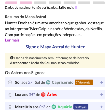
Dados de nascimento não verificados.
Saiba mais
Resumo do Mapa Astral
Hunter Doohan é um ator americano que ganhou destaque
ao interpretar Tyler Galpin na série Wednesday, da Netflix.
Com participações em produções independe...
Ler mais
Signo e Mapa Astral de Hunter
Atenção:
Dados de nascimento sem informação de horário.
Ascendente
e
Meio do Céu
não serão exibidos.
Os Astros nos Signos:
27°
Sol
aos
Sol de
Capricórnio
3º decanato
04°
Lua
aos
de
Áries
06°
Mercúrio
aos
de
Aquário
exaltação!