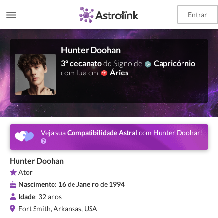
Entrar
Hunter Doohan
3º decanato
do Signo de
Capricórnio
com lua em
Áries
Veja sua
Compatibilidade Astral
com Hunter Doohan!
Hunter Doohan
Ator
Nascimento:
16
de
Janeiro
de
1994
Idade:
32 anos
Fort Smith, Arkansas, USA