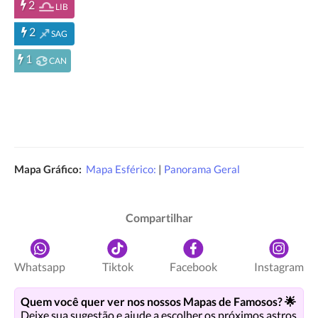
2
LIB
2
SAG
1
CAN
Mapa Gráfico:
Mapa Esférico:
|
Panorama Geral
Compartilhar
Whatsapp
Tiktok
Facebook
Instagram
Quem você quer ver nos nossos Mapas de Famosos? 🌟
Deixe sua sugestão e ajude a escolher os próximos astros