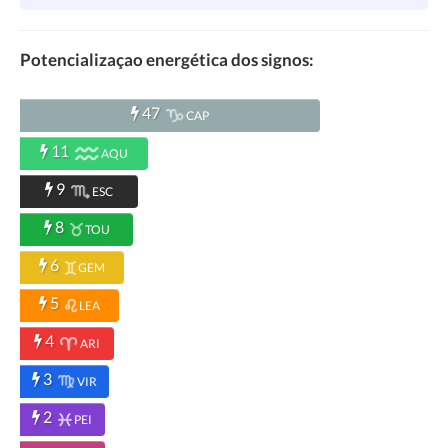
Potencializaçao energética dos signos:
47
CAP
11
AQU
9
ESC
8
TOU
6
GEM
5
LEA
4
ARI
3
VIR
2
PEI