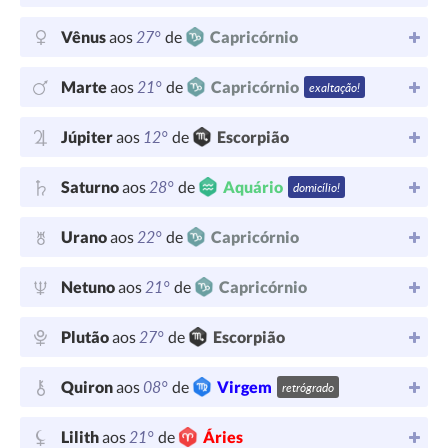
27°
Vênus
aos
de
Capricórnio
21°
Marte
aos
de
Capricórnio
exaltação!
12°
Júpiter
aos
de
Escorpião
28°
Saturno
aos
de
Aquário
domicílio!
22°
Urano
aos
de
Capricórnio
21°
Netuno
aos
de
Capricórnio
27°
Plutão
aos
de
Escorpião
08°
Quiron
aos
de
Virgem
retrógrado
21°
Lilith
aos
de
Áries