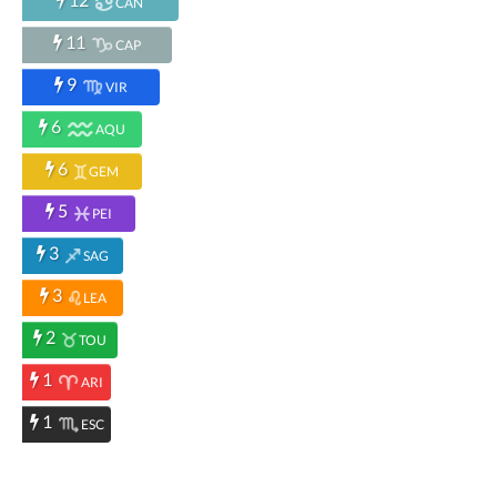
CAN
11
CAP
9
VIR
6
AQU
6
GEM
5
PEI
3
SAG
3
LEA
2
TOU
1
ARI
1
ESC