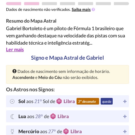
Dados de nascimento não verificados.
Saiba mais
Resumo do Mapa Astral
Gabriel Bortoleto é um piloto de Fórmula 1 brasileiro que
vem ganhando destaque na velocidade das pistas com sua
habilidade técnica e inteligência estratég...
Ler mais
Signo e Mapa Astral de Gabriel
Atenção:
Dados de nascimento sem informação de horário.
Ascendente
e
Meio do Céu
não serão exibidos.
Os Astros nos Signos:
21°
Sol
aos
Sol de
Libra
3º decanato
queda
28°
Lua
aos
de
Libra
27°
Mercúrio
aos
de
Libra