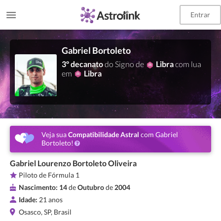
Entrar
Gabriel Bortoleto
3º decanato
do Signo de
Libra
com lua
em
Libra
Veja sua
Compatibilidade Astral
com Gabriel
Bortoleto!
Gabriel Lourenzo Bortoleto Oliveira
Piloto de Fórmula 1
Nascimento:
14
de
Outubro
de
2004
Idade:
21 anos
Osasco, SP, Brasil