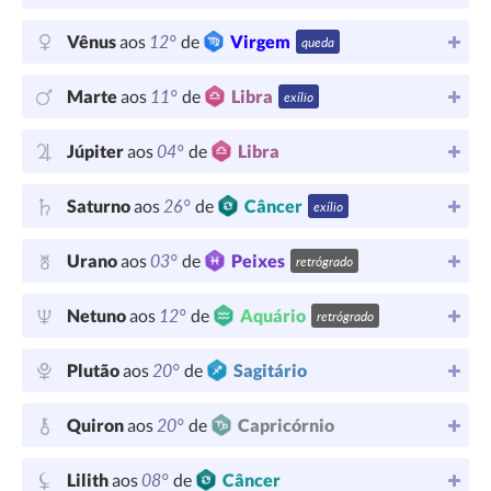
12°
Vênus
aos
de
Virgem
queda
11°
Marte
aos
de
Libra
exílio
04°
Júpiter
aos
de
Libra
26°
Saturno
aos
de
Câncer
exílio
03°
Urano
aos
de
Peixes
retrógrado
12°
Netuno
aos
de
Aquário
retrógrado
20°
Plutão
aos
de
Sagitário
20°
Quiron
aos
de
Capricórnio
08°
Lilith
aos
de
Câncer