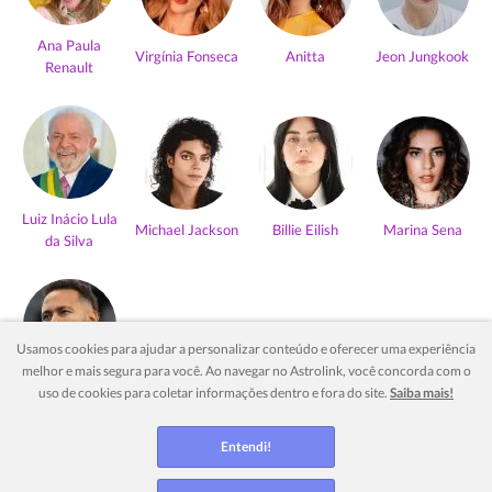
Ana Paula
Virgínia Fonseca
Anitta
Jeon Jungkook
Renault
Luiz Inácio Lula
Michael Jackson
Billie Eilish
Marina Sena
da Silva
Usamos cookies para ajudar a personalizar conteúdo e oferecer uma experiência
melhor e mais segura para você. Ao navegar no Astrolink, você concorda com o
Neymar Jr
uso de cookies para coletar informações dentro e fora do site.
Saiba mais!
Ver mais
Entendi!