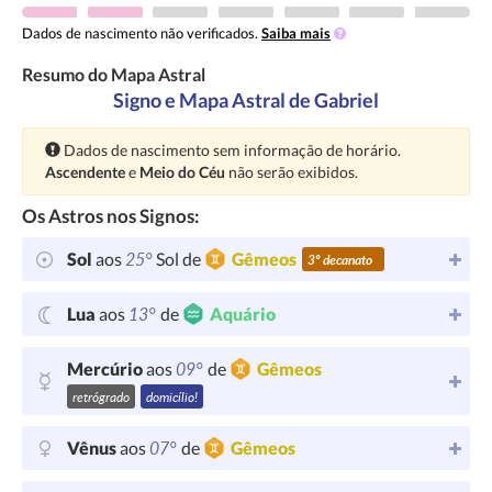
Dados de nascimento não verificados.
Saiba mais
Resumo do Mapa Astral
Signo e Mapa Astral de Gabriel
Atenção:
Dados de nascimento sem informação de horário.
Ascendente
e
Meio do Céu
não serão exibidos.
Os Astros nos Signos:
25°
Sol
aos
Sol de
Gêmeos
3º decanato
13°
Lua
aos
de
Aquário
09°
Mercúrio
aos
de
Gêmeos
retrógrado
domicílio!
07°
Vênus
aos
de
Gêmeos