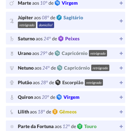
10°
Marte
aos
de
Virgem
08°
Júpiter
aos
de
Sagitário
retrógrado
domicílio!
24°
Saturno
aos
de
Peixes
29°
Urano
aos
de
Capricórnio
retrógrado
24°
Netuno
aos
de
Capricórnio
retrógrado
28°
Plutão
aos
de
Escorpião
retrógrado
20°
Quiron
aos
de
Virgem
18°
Lilith
aos
de
Gêmeos
12°
Parte da Fortuna
aos
de
Touro