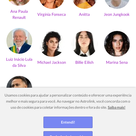
Ana Paula
Virgínia Fonseca
Anitta
Jeon Jungkook
Renault
Luiz Inácio Lula
Michael Jackson
Billie Eilish
Marina Sena
da Silva
Usamos cookies para ajudar a personalizar conteúdo e oferecer uma experiência
melhor e mais segura para você. Ao navegar no Astrolink, você concorda com o
Neymar Jr
uso de cookies para coletar informações dentro e fora do site.
Saiba mais!
Ver mais
Entendi!