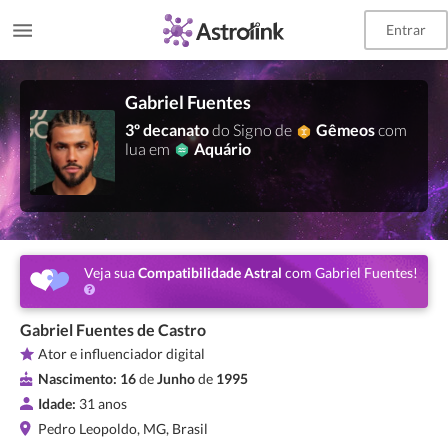
Entrar
Gabriel Fuentes
3º decanato
do Signo de
Gêmeos
com
lua em
Aquário
Veja sua
Compatibilidade Astral
com Gabriel Fuentes!
Gabriel Fuentes de Castro
Ator e influenciador digital
Nascimento:
16
de
Junho
de
1995
Idade:
31 anos
Pedro Leopoldo, MG, Brasil