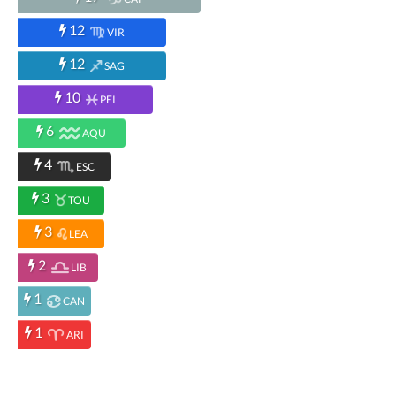
12
VIR
12
SAG
10
PEI
6
AQU
4
ESC
3
TOU
3
LEA
2
LIB
1
CAN
1
ARI