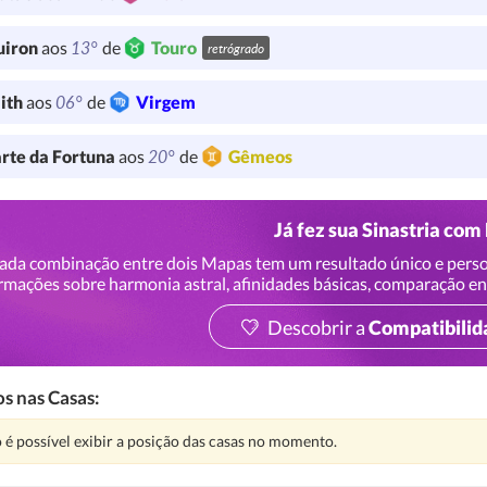
13°
uiron
aos
de
Touro
retrógrado
06°
lith
aos
de
Virgem
20°
rte da Fortuna
aos
de
Gêmeos
Já fez sua Sinastria com
ada combinação entre dois Mapas tem um resultado único e perso
rmações sobre harmonia astral, afinidades básicas, comparação en
Descobrir a
Compatibilid
s nas Casas:
nção:
 é possível exibir a posição das casas no momento.