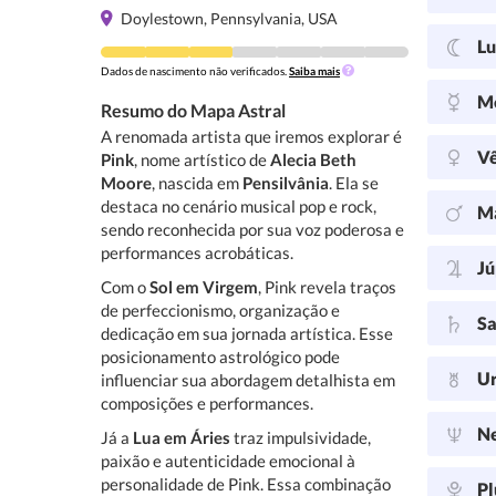
Doylestown, Pennsylvania, USA
L
Dados de nascimento não verificados.
Saiba mais
M
Resumo do Mapa Astral
A renomada artista que iremos explorar é
V
Pink
, nome artístico de
Alecia Beth
Moore
, nascida em
Pensilvânia
. Ela se
destaca no cenário musical pop e rock,
M
sendo reconhecida por sua voz poderosa e
performances acrobáticas.
Jú
Com o
Sol em Virgem
, Pink revela traços
de perfeccionismo, organização e
Sa
dedicação em sua jornada artística. Esse
posicionamento astrológico pode
U
influenciar sua abordagem detalhista em
composições e performances.
N
Já a
Lua em Áries
traz impulsividade,
paixão e autenticidade emocional à
personalidade de Pink. Essa combinação
Pl