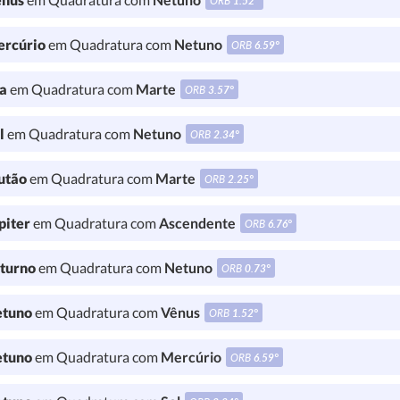
ORB
1.52°
rcúrio
em Quadratura com
Netuno
ORB
6.59°
a
em Quadratura com
Marte
ORB
3.57°
l
em Quadratura com
Netuno
ORB
2.34°
utão
em Quadratura com
Marte
ORB
2.25°
piter
em Quadratura com
Ascendente
ORB
6.76°
turno
em Quadratura com
Netuno
ORB
0.73°
tuno
em Quadratura com
Vênus
ORB
1.52°
tuno
em Quadratura com
Mercúrio
ORB
6.59°