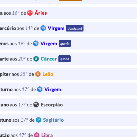
16°
ua
aos
de
Áries
11°
ercúrio
aos
de
Virgem
domicílio!
19°
ênus
aos
de
Virgem
queda
20°
arte
aos
de
Câncer
queda
25°
piter
aos
de
Leão
17°
turno
aos
de
Virgem
17°
rano
aos
de
Escorpião
17°
etuno
aos
de
Sagitário
17°
utão
aos
de
Libra