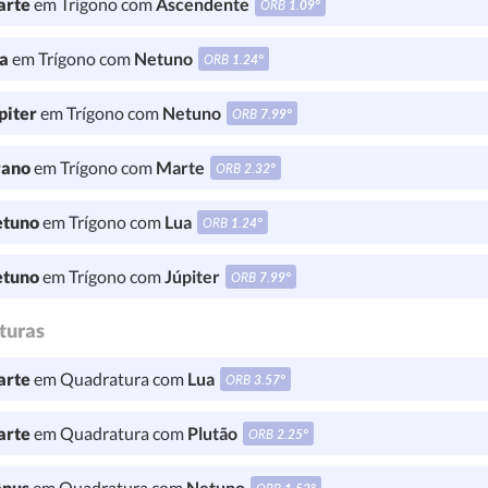
rte
em Trígono com
Ascendente
ORB
1.09°
a
em Trígono com
Netuno
ORB
1.24°
piter
em Trígono com
Netuno
ORB
7.99°
ano
em Trígono com
Marte
ORB
2.32°
tuno
em Trígono com
Lua
ORB
1.24°
tuno
em Trígono com
Júpiter
ORB
7.99°
turas
rte
em Quadratura com
Lua
ORB
3.57°
rte
em Quadratura com
Plutão
ORB
2.25°
nus
em Quadratura com
Netuno