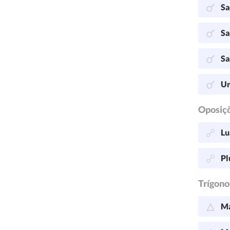
Sa
Sa
Sa
Ur
Oposiç
Lu
Pl
Trígono
Ma