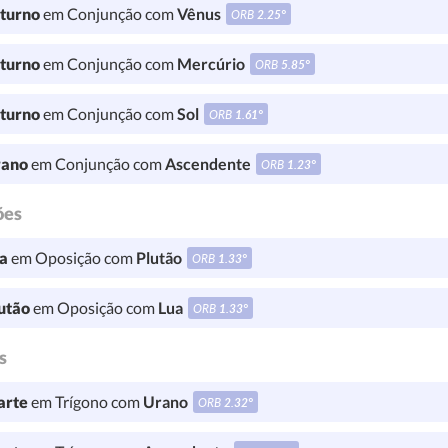
turno
em Conjunção com
Vênus
ORB
2.25°
turno
em Conjunção com
Mercúrio
ORB
5.85°
turno
em Conjunção com
Sol
ORB
1.61°
ano
em Conjunção com
Ascendente
ORB
1.23°
ões
a
em Oposição com
Plutão
ORB
1.33°
utão
em Oposição com
Lua
ORB
1.33°
s
rte
em Trígono com
Urano
ORB
2.32°