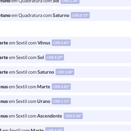
tuno
em Quadratura com
Sol
ORB
2.34°
tuno
em Quadratura com
Saturno
ORB
0.73°
rte
em Sextil com
Vênus
ORB
0.81°
rte
em Sextil com
Sol
ORB
4.67°
rte
em Sextil com
Saturno
ORB
3.06°
nus
em Sextil com
Marte
ORB
0.81°
nus
em Sextil com
Urano
ORB
1.51°
nus
em Sextil com
Ascendente
ORB
0.28°
l
em Sextil com
Marte
ORB
4.67°