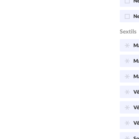
Ne
Ne
Sextils
Ma
Ma
Ma
Vê
Vê
Vê
So