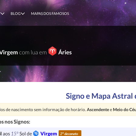
T
BLOG
MAPAS DOS FAMOSOS
Virgem
com lua em
Áries
Signo e Mapa Astral 
nção:
os de nascimento sem informação de horário.
Ascendente
e
Meio do Cé
s nos Signos:
15°
l
aos
Sol de
Virgem
2º decanato