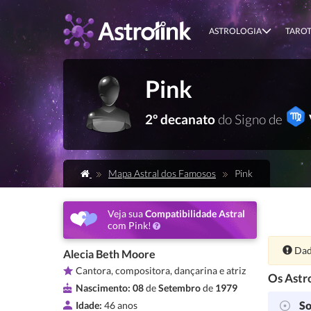
ASTROLOGIA
TARO
Pink
2º decanato
do Signo de
Mapa Astral dos Famosos
Pink
Veja sua
Compatibilidade Astral
com Pink!
Ate
Dad
Alecia Beth Moore
Cantora, compositora, dançarina e atriz
Os Astro
Nascimento:
08
de
Setembro
de
1979
So
Idade:
46 anos