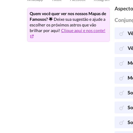
Aspecto
Quem você quer ver nos nossos Mapas de
Conjun
Famosos? 🌟
Deixe sua sugestão e ajude a
escolher os próximos astros que vão
brilhar por aqui!
Clique aqui e nos conte!
Vê
Vê
Me
Me
So
So
So