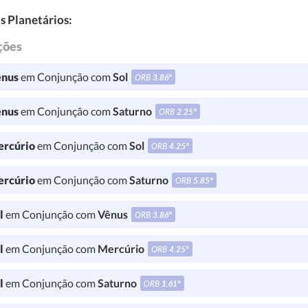
s Planetários:
ções
nus
em Conjunção com
Sol
ORB
3.86°
nus
em Conjunção com
Saturno
ORB
2.25°
rcúrio
em Conjunção com
Sol
ORB
4.25°
rcúrio
em Conjunção com
Saturno
ORB
5.85°
l
em Conjunção com
Vênus
ORB
3.86°
l
em Conjunção com
Mercúrio
ORB
4.25°
l
em Conjunção com
Saturno
ORB
1.61°