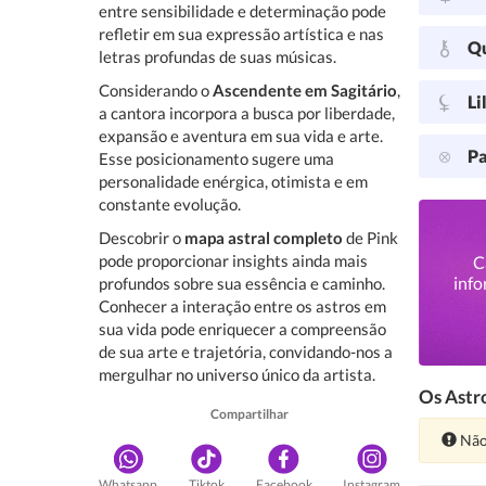
entre sensibilidade e determinação pode
refletir em sua expressão artística e nas
Q
letras profundas de suas músicas.
Considerando o
Ascendente em Sagitário
,
Li
a cantora incorpora a busca por liberdade,
expansão e aventura em sua vida e arte.
Pa
Esse posicionamento sugere uma
personalidade enérgica, otimista e em
constante evolução.
Descobrir o
mapa astral completo
de Pink
pode proporcionar insights ainda mais
C
info
profundos sobre sua essência e caminho.
Conhecer a interação entre os astros em
sua vida pode enriquecer a compreensão
de sua arte e trajetória, convidando-nos a
mergulhar no universo único da artista.
Os Astro
Compartilhar
Ate
Não
Whatsapp
Tiktok
Facebook
Instagram