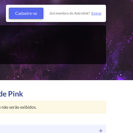
Cadastre-se
Já é membro do Astrolink?
Entrar
de Pink
u
não serão exibidos.