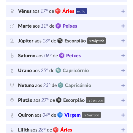
17°
Vênus
aos
de
Áries
exílio
11°
Marte
aos
de
Peixes
13°
Júpiter
aos
de
Escorpião
retrógrado
06°
Saturno
aos
de
Peixes
25°
Urano
aos
de
Capricórnio
23°
Netuno
aos
de
Capricórnio
27°
Plutão
aos
de
Escorpião
retrógrado
04°
Quiron
aos
de
Virgem
retrógrado
28°
Lilith
aos
de
Áries