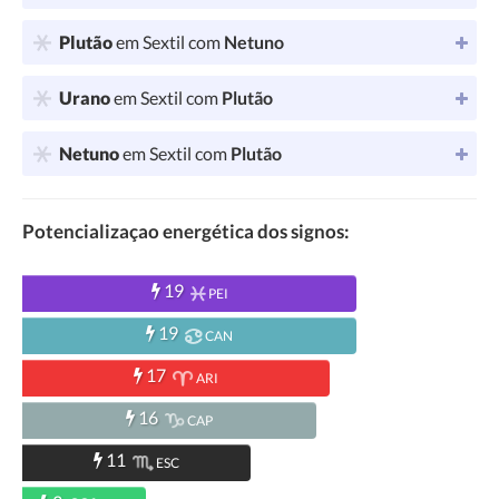
Plutão
em Sextil com
Netuno
Urano
em Sextil com
Plutão
Netuno
em Sextil com
Plutão
Potencializaçao energética dos signos:
19
PEI
19
CAN
17
ARI
16
CAP
11
ESC