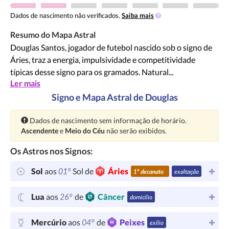
Dados de nascimento não verificados.
Saiba mais
Resumo do Mapa Astral
Douglas Santos, jogador de futebol nascido sob o signo de
Áries, traz a energia, impulsividade e competitividade
típicas desse signo para os gramados. Natural...
Ler mais
Signo e Mapa Astral de Douglas
Atenção:
Dados de nascimento sem informação de horário.
Ascendente
e
Meio do Céu
não serão exibidos.
Os Astros nos Signos:
01°
Sol
aos
Sol de
Áries
1º decanato
exaltação
26°
Lua
aos
de
Câncer
domicílio
04°
Mercúrio
aos
de
Peixes
exílio