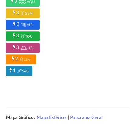
3
AQU
3
GEM
3
VIR
3
TOU
3
LIB
2
LEA
1
SAG
Mapa Gráfico:
Mapa Esférico:
|
Panorama Geral