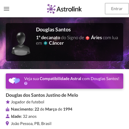
Entrar
Douglas Santos
1º decanato
do Signo de
Áries
com lua
em
Câncer
Veja sua
Compatibilidade Astral
com Douglas Santos!
Douglas dos Santos Justino de Melo
Jogador de futebol
Nascimento:
22
de
Março
de
1994
Idade:
32 anos
João Pessoa, PB, Brasil