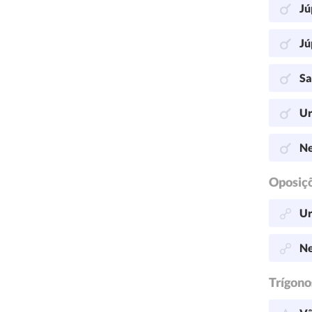
Jú
Jú
Sa
Ur
Ne
Oposiç
Ur
Ne
Trígono