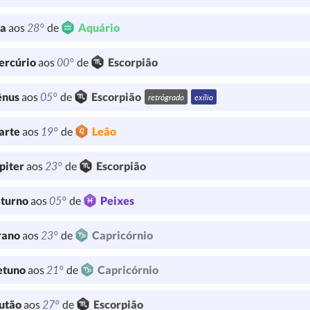
28°
ua
aos
de
Aquário
00°
ercúrio
aos
de
Escorpião
05°
ênus
aos
de
Escorpião
retrógrado
exílio
19°
arte
aos
de
Leão
23°
piter
aos
de
Escorpião
05°
turno
aos
de
Peixes
23°
rano
aos
de
Capricórnio
21°
etuno
aos
de
Capricórnio
27°
utão
aos
de
Escorpião