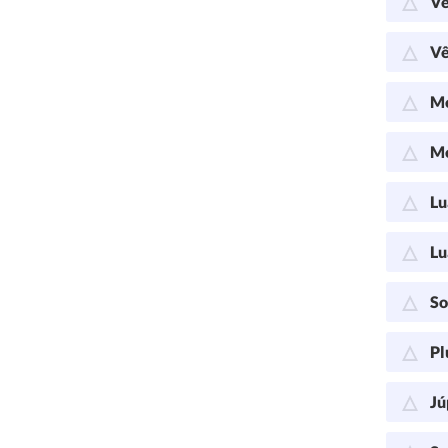
Vê
Vê
Me
Me
Lu
Lu
So
Pl
Jú