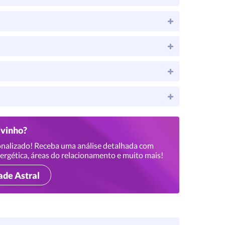
ivinho?
nalizado! Receba uma análise detalhada com
ergética, áreas do relacionamento e muito mais!
ade Astral