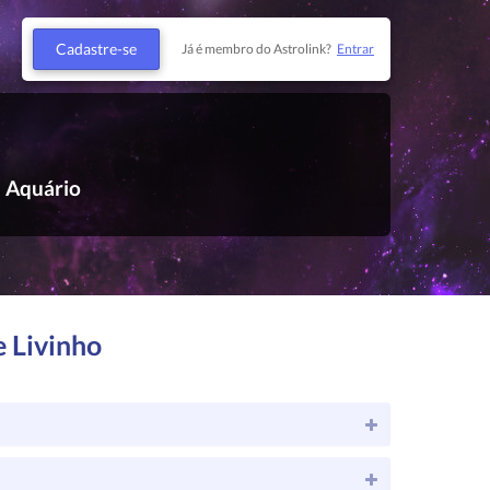
Cadastre-se
Já é membro do Astrolink?
Entrar
Aquário
e Livinho