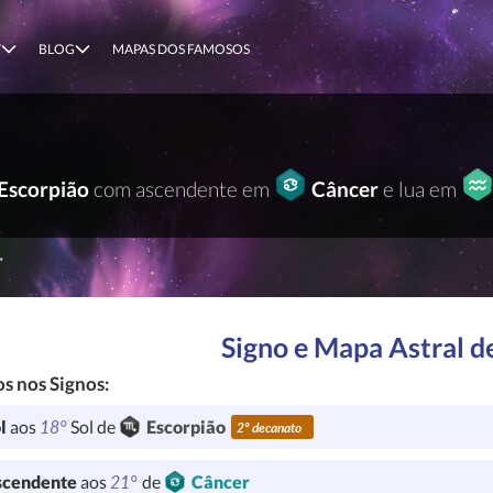
T
BLOG
MAPAS DOS FAMOSOS
Escorpião
com ascendente em
Câncer
e lua em
Signo e Mapa Astral d
s nos Signos:
18°
l
aos
Sol de
Escorpião
2º decanato
21°
cendente
aos
de
Câncer