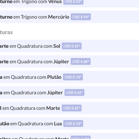
turno
em Trígono com
Vênus
ORB
0.02°
turno
em Trígono com
Mercúrio
ORB
4.94°
turas
rte
em Quadratura com
Sol
ORB
0.61°
rte
em Quadratura com
Júpiter
ORB
4.68°
a
em Quadratura com
Plutão
ORB
0.76°
a
em Quadratura com
Júpiter
ORB
4.61°
l
em Quadratura com
Marte
ORB
0.61°
utão
em Quadratura com
Lua
ORB
0.76°
piter
em Quadratura com
Marte