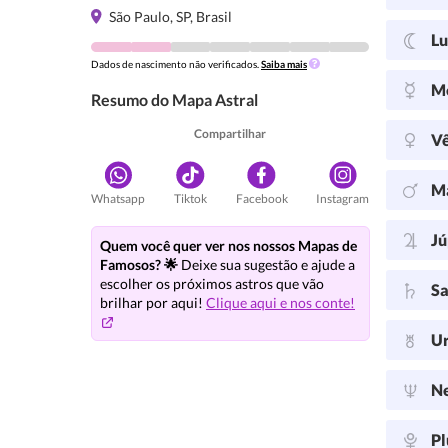
São Paulo, SP, Brasil
L
Dados de nascimento não verificados.
Saiba mais
M
Resumo do Mapa Astral
Compartilhar
V
M
Whatsapp
Tiktok
Facebook
Instagram
Jú
Quem você quer ver nos nossos Mapas de
Famosos? 🌟
Deixe sua sugestão e ajude a
escolher os próximos astros que vão
Sa
brilhar por aqui!
Clique aqui e nos conte!
U
N
Pl