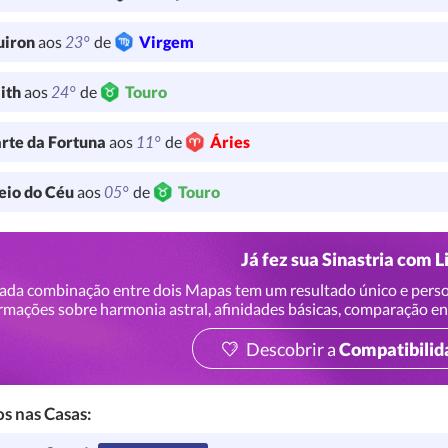
23°
uiron
aos
de
Virgem
24°
lith
aos
de
Touro
11°
rte da Fortuna
aos
de
Áries
05°
io do Céu
aos
de
Touro
Já fez sua Sinastria com L
ada combinação entre dois Mapas tem um resultado único e perso
rmações sobre harmonia astral, afinidades básicas, comparação en
Descobrir a
Compatibilid
s nas Casas: