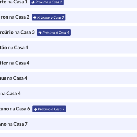
rte
na
Casa 1
Próximo à Casa 2
iron
na
Casa 2
Próximo à Casa 3
rcúrio
na
Casa 3
Próximo à Casa 4
tão
na
Casa 4
iter
na
Casa 4
nus
na
Casa 4
l
na
Casa 4
tuno
na
Casa 6
Próximo à Casa 7
ano
na
Casa 7