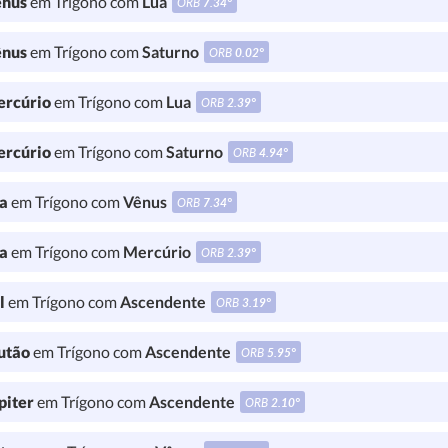
nus
em Trígono com
Lua
ORB
7.34°
nus
em Trígono com
Saturno
ORB
0.02°
rcúrio
em Trígono com
Lua
ORB
2.39°
rcúrio
em Trígono com
Saturno
ORB
4.94°
a
em Trígono com
Vênus
ORB
7.34°
a
em Trígono com
Mercúrio
ORB
2.39°
l
em Trígono com
Ascendente
ORB
3.19°
utão
em Trígono com
Ascendente
ORB
5.95°
piter
em Trígono com
Ascendente
ORB
2.10°