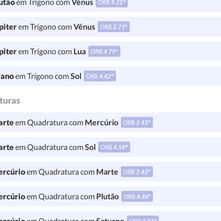
utão
em Trígono com
Vênus
ORB
4.21°
piter
em Trígono com
Vênus
ORB
2.73°
piter
em Trígono com
Lua
ORB
4.79°
ano
em Trígono com
Sol
ORB
4.42°
turas
rte
em Quadratura com
Mercúrio
ORB
2.43°
rte
em Quadratura com
Sol
ORB
4.59°
rcúrio
em Quadratura com
Marte
ORB
2.43°
rcúrio
em Quadratura com
Plutão
ORB
4.86°
rcúrio
em Quadratura com
Saturno