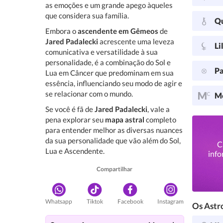
as emoções e um grande apego àqueles
que considera sua família.
Q
Embora o
ascendente em Gêmeos
de
Jared Padalecki
acrescente uma leveza
Li
comunicativa e versatilidade à sua
personalidade, é a combinação do Sol e
Pa
Lua em Câncer que predominam em sua
essência, influenciando seu modo de agir e
se relacionar com o mundo.
Me
Se você é fã de
Jared Padalecki
, vale a
pena explorar seu
mapa astral
completo
para entender melhor as diversas nuances
da sua personalidade que vão além do Sol,
C
Lua e Ascendente.
info
Compartilhar
Whatsapp
Tiktok
Facebook
Instagram
Os Astro