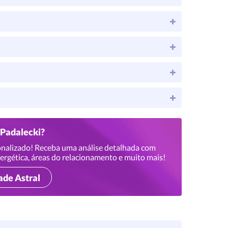
 Padalecki?
nalizado! Receba uma análise detalhada com
ergética, áreas do relacionamento e muito mais!
ade Astral