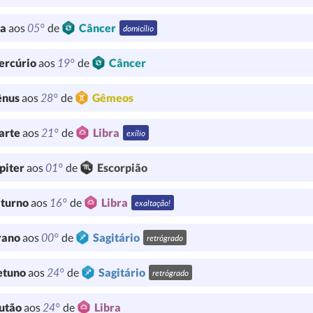
05°
ua
aos
de
Câncer
domicílio
19°
ercúrio
aos
de
Câncer
28°
ênus
aos
de
Gêmeos
21°
arte
aos
de
Libra
exílio
01°
piter
aos
de
Escorpião
16°
turno
aos
de
Libra
exaltação!
00°
rano
aos
de
Sagitário
retrógrado
24°
etuno
aos
de
Sagitário
retrógrado
24°
utão
aos
de
Libra