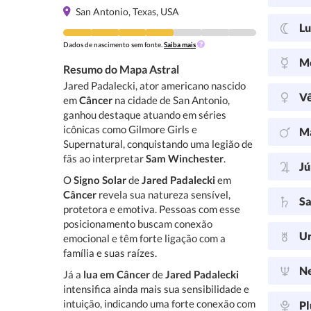
San Antonio, Texas, USA
L
Dados de nascimento sem fonte.
Saiba mais
M
Resumo do Mapa Astral
Jared Padalecki, ator americano nascido
V
em
Câncer
na cidade de San Antonio,
ganhou destaque atuando em séries
icônicas como Gilmore Girls e
M
Supernatural, conquistando uma legião de
fãs ao interpretar
Sam Winchester
.
Jú
O
Signo Solar
de
Jared Padalecki
em
Câncer
revela sua natureza sensível,
Sa
protetora e emotiva. Pessoas com esse
posicionamento buscam conexão
U
emocional e têm forte ligação com a
família e suas raízes.
N
Já a
lua em Câncer
de
Jared Padalecki
intensifica ainda mais sua sensibilidade e
intuição, indicando uma forte conexão com
Pl