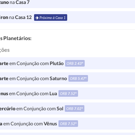
tuno
na
Casa 7
iron
na
Casa 12
Próximo à Casa 1
s Planetários:
ções
rte
em Conjunção com
Plutão
ORB
2.43°
rte
em Conjunção com
Saturno
ORB
5.47°
nus
em Conjunção com
Lua
ORB
7.52°
rcúrio
em Conjunção com
Sol
ORB
7.02°
a
em Conjunção com
Vênus
ORB
7.52°