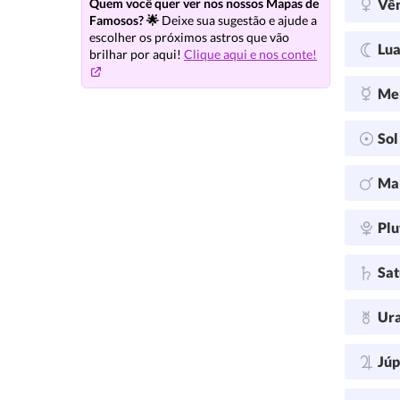
Vê
Quem você quer ver nos nossos Mapas de
Famosos? 🌟
Deixe sua sugestão e ajude a
escolher os próximos astros que vão
Lu
brilhar por aqui!
Clique aqui e nos conte!
Me
So
Ma
Plu
Sa
Ur
Júp