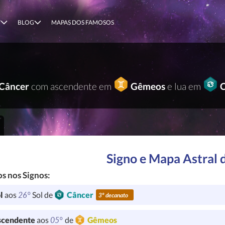
T
BLOG
MAPAS DOS FAMOSOS
Câncer
com ascendente em
Gêmeos
e lua em
Signo e Mapa Astral 
s nos Signos:
26°
l
aos
Sol de
Câncer
3º decanato
05°
cendente
aos
de
Gêmeos