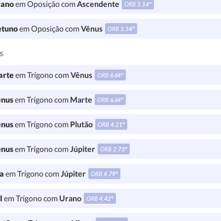
ano
em Oposição com
Ascendente
ORB
5.14°
tuno
em Oposição com
Vênus
ORB
3.54°
s
rte
em Trígono com
Vênus
ORB
6.64°
nus
em Trígono com
Marte
ORB
6.64°
nus
em Trígono com
Plutão
ORB
4.21°
nus
em Trígono com
Júpiter
ORB
2.73°
a
em Trígono com
Júpiter
ORB
4.79°
l
em Trígono com
Urano
ORB
4.42°