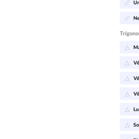
Ur
Ne
Trígono
Ma
Vê
Vê
Vê
Lu
So