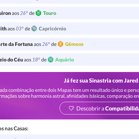
26°
uiron
aos
de
Touro
03°
lith
aos
de
Capricórnio
26°
rte da Fortuna
aos
de
Gêmeos
18°
io do Céu
aos
de
Aquário
Já fez sua Sinastria com Jared
ada combinação entre dois Mapas tem um resultado único e perso
rmações sobre harmonia astral, afinidades básicas, comparação en
Descobrir a
Compatibilid
s nas Casas: