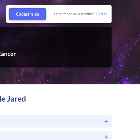
Cadastre-se
Já é membro do Astrolink?
Entrar
Câncer
de Jared