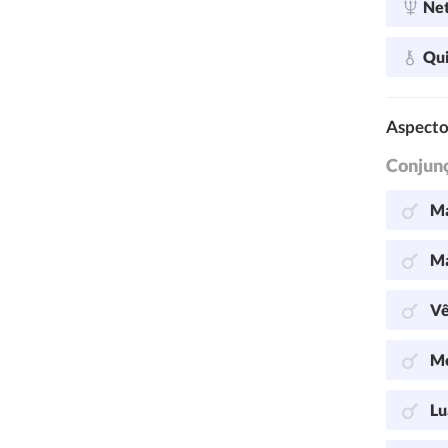
Ne
Qu
Aspecto
Conjun
Ma
Ma
Vê
Me
Lu