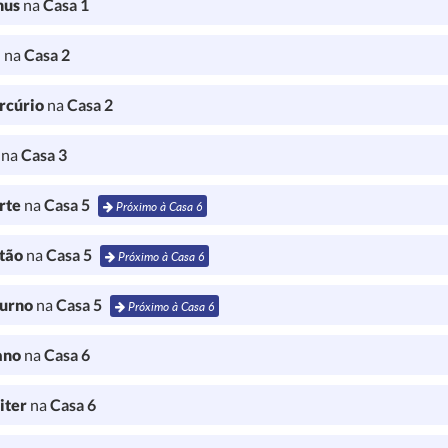
nus
na
Casa 1
a
na
Casa 2
rcúrio
na
Casa 2
l
na
Casa 3
rte
na
Casa 5
Próximo à Casa 6
tão
na
Casa 5
Próximo à Casa 6
turno
na
Casa 5
Próximo à Casa 6
ano
na
Casa 6
iter
na
Casa 6