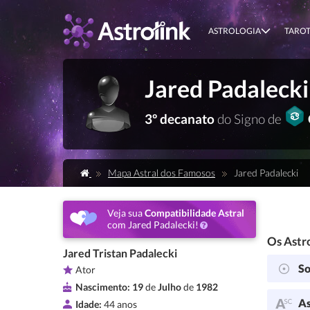
ASTROLOGIA
TARO
Jared Padalecki
3º decanato
do Signo de
Mapa Astral dos Famosos
Jared Padalecki
Veja sua
Compatibilidade Astral
com Jared Padalecki!
Os Astro
Jared Tristan Padalecki
So
Ator
Nascimento:
19
de
Julho
de
1982
As
Idade:
44 anos