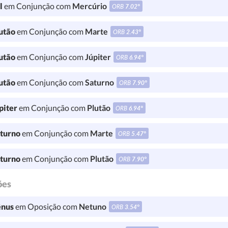
l
em Conjunção com
Mercúrio
ORB
7.02°
utão
em Conjunção com
Marte
ORB
2.43°
utão
em Conjunção com
Júpiter
ORB
6.94°
utão
em Conjunção com
Saturno
ORB
7.90°
piter
em Conjunção com
Plutão
ORB
6.94°
turno
em Conjunção com
Marte
ORB
5.47°
turno
em Conjunção com
Plutão
ORB
7.90°
ões
nus
em Oposição com
Netuno
ORB
3.54°