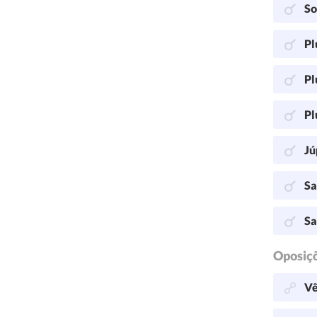
So
Pl
Pl
Pl
Jú
Sa
Sa
Oposiç
Vê