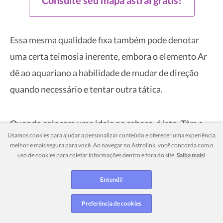
Essa mesma qualidade fixa também pode denotar
uma certa teimosia inerente, embora o elemento Ar
dê ao aquariano a habilidade de mudar de direção
quando necessário e tentar outra tática.
Quando colocam uma ideia na cabeça, é isto. Têm a
Usamos cookies para ajudar a personalizar conteúdo e oferecer uma experiência
mente aberta antes de tomar uma decisão, mas, com
melhor e mais segura para você. Ao navegar no Astrolink, você concorda com o
frequência pedem opiniões como uma etapa final,
uso de cookies para coletar informações dentro e fora do site.
Saiba mais!
mesmo se a decisão já tiver sido tomada, apenas não
Entendi!
finalizada. É um tipo de processo de confirmação
Preferência de cookies
interpessoal que apenas Aquário compreende
completamente.