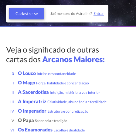
Cadastre-se
Já é membro do Astrolink?
Entrar
Veja o significado de outras
cartas dos
Arcanos Maiores:
O Louco
0
Inícios e espontaneidade
O Mago
I
Força, habilidade e concentração
A Sacerdotisa
II
Intuição, mistério, a voz interior
A Imperatriz
III
Criatividade, abundância e fertilidade
O Imperador
IV
Estrutura e concretização
O Papa
V
Sabedoria e tradição
Os Enamorados
VI
Escolha e dualidade