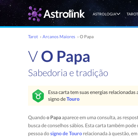
ASTROLOGIA
TARO
Tarot
›
Arcanos Maiores
›
O Papa
V
O Papa
Sabedoria e tradição
Essa carta tem suas energias relacionadas 
signo de
Touro
Quando
o Papa
aparece em uma consulta, as respos
busca de conselhos sábios. Esta carta também pode
pessoa do
signo de Touro
relacionada à questão, em