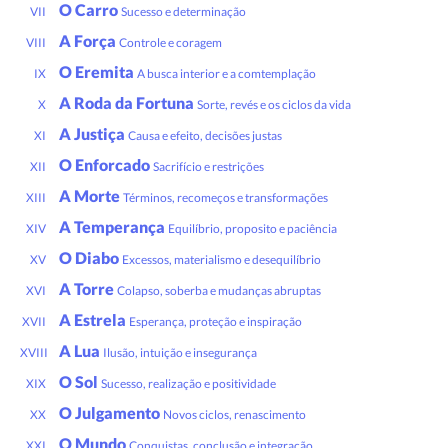
O Carro
VII
Sucesso e determinação
A Força
VIII
Controle e coragem
O Eremita
IX
A busca interior e a comtemplação
A Roda da Fortuna
X
Sorte, revés e os ciclos da vida
A Justiça
XI
Causa e efeito, decisões justas
O Enforcado
XII
Sacrifício e restrições
A Morte
XIII
Términos, recomeços e transformações
A Temperança
XIV
Equilíbrio, proposito e paciência
O Diabo
XV
Excessos, materialismo e desequilíbrio
A Torre
XVI
Colapso, soberba e mudanças abruptas
A Estrela
XVII
Esperança, proteção e inspiração
A Lua
XVIII
Ilusão, intuição e insegurança
O Sol
XIX
Sucesso, realização e positividade
O Julgamento
XX
Novos ciclos, renascimento
O Mundo
XXI
Conquistas, conclusão e integração