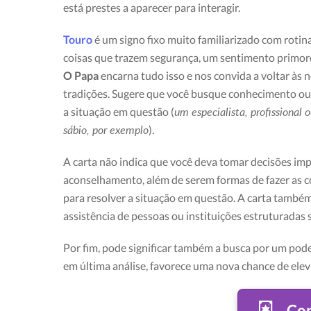
está prestes a aparecer para interagir.
Touro
é um signo fixo muito familiarizado com rotina 
coisas que trazem segurança, um sentimento primordi
O Papa
encarna tudo isso e nos convida a voltar às n
tradições. Sugere que você busque conhecimento ou
um especialista, profissional
a situação em questão (
sábio, por exemplo
).
A carta não indica que você deva tomar decisões imp
aconselhamento, além de serem formas de fazer as c
para resolver a situação em questão. A carta també
assistência de pessoas ou instituições estruturadas
Por fim, pode significar também a busca por um pode
em última análise, favorece uma nova chance de eleva
Con