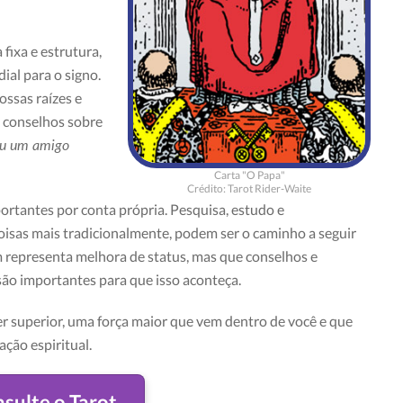
fixa e estrutura,
al para o signo.
ossas raízes e
 conselhos sobre
 ou um amigo
Carta "O Papa"
Crédito: Tarot Rider-Waite
ortantes por conta própria. Pesquisa, estudo e
oisas mais tradicionalmente, podem ser o caminho a seguir
m representa melhora de status, mas que conselhos e
 são importantes para que isso aconteça.
r superior, uma força maior que vem dentro de você e que
ção espiritual.
sulte o Tarot