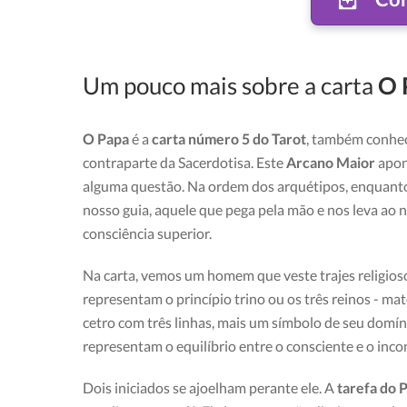
Um pouco mais sobre a carta
O 
O Papa
é a
carta número 5 do Tarot
, também conhe
contraparte da Sacerdotisa. Este
Arcano Maior
apon
alguma questão. Na ordem dos arquétipos, enquan
nosso guia, aquele que pega pela mão e nos leva ao n
consciência superior.
Na carta, vemos um homem que veste trajes religios
representam o princípio trino ou os três reinos - ma
cetro com três linhas, mais um símbolo de seu domíni
representam o equilíbrio entre o consciente e o inco
Dois iniciados se ajoelham perante ele. A
tarefa do 