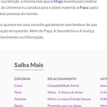
dar sua bênção, a mesma mão que
o Mago
levanta para realizar
 do Universo e a canaliza para o plano material,
o Papa
capta
pelas pessoas do mundo.
o aparece em uma consulta geralmente vem lembrar de que
uação em questão. Além do Papa, A Sacerdotisa e A Justiça
onhecimento ou informação.
Saiba Mais
EXPLORAR
RELACIONAMENTO
AST
Casas
Compatibilidade Astral
Amad
Tarot
Vênus - A Deusa do Amor
A As
Planetas
Marte e a nossa Energia Sexual
O Re
Signos
Presentes para os signos
Merc