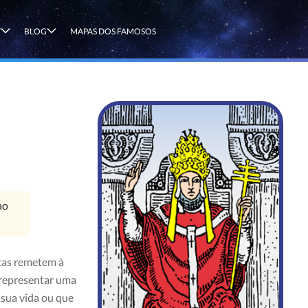
T
BLOG
MAPAS DOS FAMOSOS
ao
tas remetem à
 representar uma
 sua vida ou que