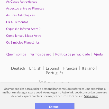
As Casas Astrológicas
Aspectos entre os Planetas
As Eras Astrológicas
Os 4 Elementos
O que é o Inferno Astral?
Como ler seu Mapa Astral
Os Símbolos Planetários
|
|
|
Quem somos
Termos de uso
Politica de privacidade
Ajuda
|
|
|
|
|
Deutsch
English
Español
Français
Italiano
Português
Usamos cookies para ajudar a personalizar conteúdo e oferecer uma experiência
melhor e mais segura para você. Ao navegar no Astrolink, você concorda com o uso
© 2012 - 2026. Todos os direitos reservados.
de cookies para coletar informações dentro e fora do site.
Saiba mais!
Entendi!