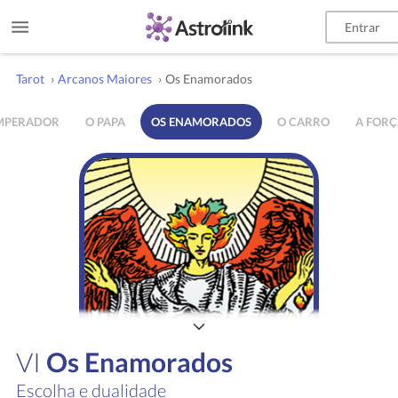
Entrar
Tarot
›
Arcanos Maiores
›
Os Enamorados
IMPERADOR
O PAPA
OS ENAMORADOS
O CARRO
A FORÇ
VI
Os Enamorados
Escolha e dualidade