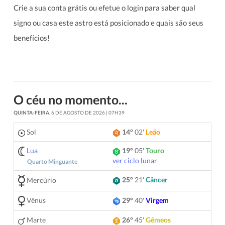
Crie a sua conta grátis ou efetue o login para saber qual
signo ou casa este astro está posicionado e quais são seus
benefícios!
O céu no momento...
QUINTA-FEIRA
, 6 DE AGOSTO DE 2026 | 07H39
Sol
14°
02'
Leão
Lua
19°
05'
Touro
ver ciclo lunar
Quarto Minguante
25°
21'
Câncer
Mercúrio
Vênus
29°
40'
Virgem
Marte
26°
45'
Gêmeos