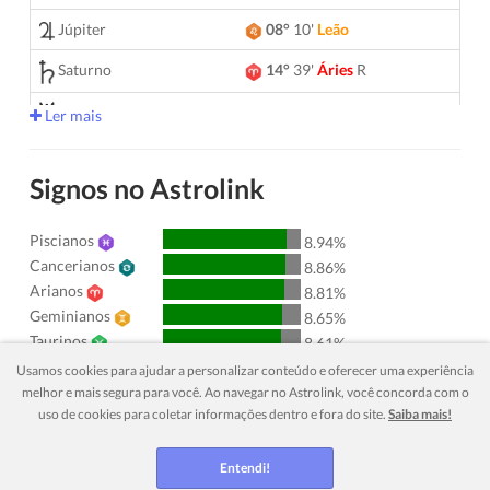
Júpiter
08°
10'
Leão
Saturno
14°
39'
Áries
R
05°
10'
Gêmeos
Urano
Ler mais
Netuno
04°
10'
Áries
R
Signos no Astrolink
Plutão
04°
02'
Aquário
R
Piscianos
00°
51'
Touro
R
Quiron
8.94%
Cancerianos
8.86%
Lilith
25°
36'
Sagitário
Arianos
8.81%
Geminianos
8.65%
Nodo Norte
29°
54'
Aquário
R
Taurinos
8.61%
Leoninos
8.27%
Usamos cookies para ajudar a personalizar conteúdo e oferecer uma experiência
Aspectos ativos
orbe
Aquarianos
melhor e mais segura para você. Ao navegar no Astrolink, você concorda com o
8.27%
uso de cookies para coletar informações dentro e fora do site.
Saiba mais!
Virginianos
8.24%
Sol
Quadratura
Lua
5.05
Escorpianos
8.08%
Librianos
Entendi!
Sol
Conjunção
Júpiter
5.86
7.91%