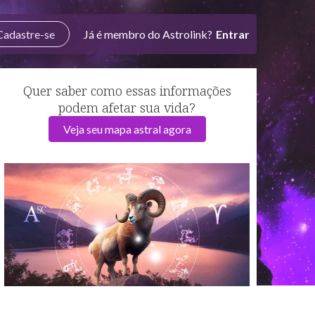
Cadastre-se
Já é membro do Astrolink?
Entrar
Quer saber como essas informações
podem afetar sua vida?
Veja seu mapa astral agora