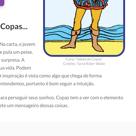
 Copas...
Na carta, o jovem
e pula um peixe.
Carta "Valete de Copas"
 surpresa. A
Crédito: Tarot Rider-Waite
sua vida. Podem
A inspiração é vista como algo que chega de forma
ntendemos, portanto é bom seguir a intuição.
para perseguir seus sonhos. Copas tem a ver com o elemento
lete um mensageiro dessas coisas.