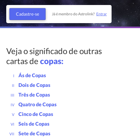
Cadastre-se
Já é membro do Astrolink?
Entrar
Veja o significado de outras
cartas de
copas:
Ás de Copas
I
Dois de Copas
II
Três de Copas
III
Quatro de Copas
IV
Cinco de Copas
V
Seis de Copas
VI
Sete de Copas
VII