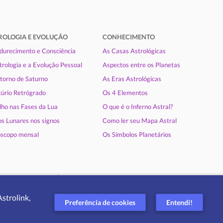
ROLOGIA E EVOLUÇÃO
CONHECIMENTO
urecimento e Consciência
As Casas Astrológicas
trologia e a Evolução Pessoal
Aspectos entre os Planetas
torno de Saturno
As Eras Astrológicas
úrio Retrógrado
Os 4 Elementos
lho nas Fases da Lua
O que é o Inferno Astral?
s Lunares nos signos
Como ler seu Mapa Astral
scopo mensal
Os Símbolos Planetários
|
ica de privacidade
Ajuda
strolink,
Preferência de cookies
Entendi!
|
|
ançais
Italiano
Português