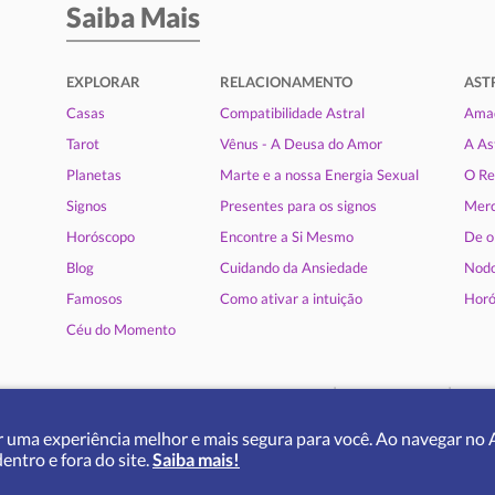
Saiba Mais
EXPLORAR
RELACIONAMENTO
AST
Casas
Compatibilidade Astral
Amad
Tarot
Vênus - A Deusa do Amor
A As
Planetas
Marte e a nossa Energia Sexual
O Re
Signos
Presentes para os signos
Merc
Horóscopo
Encontre a Si Mesmo
De o
Blog
Cuidando da Ansiedade
Nodo
Famosos
Como ativar a intuição
Horó
Céu do Momento
|
|
Quem somos
Termos de uso
Polit
 uma experiência melhor e mais segura para você. Ao navegar no A
|
|
|
Deutsch
English
Español
Fr
ntro e fora do site.
Saiba mais!