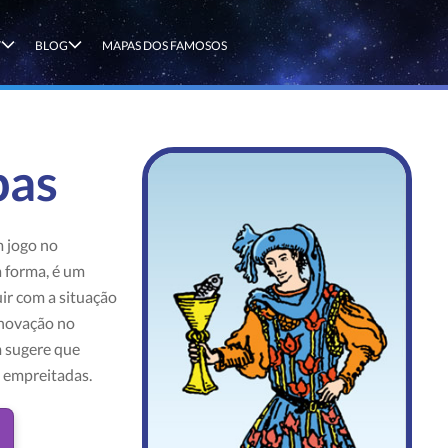
T
BLOG
MAPAS DOS FAMOSOS
pas
m jogo no
a forma, é um
ir com a situação
enovação no
 sugere que
 empreitadas.