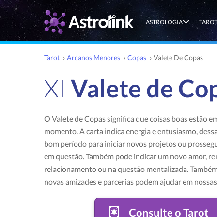
ASTROLOGIA
TARO
Tarot
›
Arcanos Menores
›
Copas
›
Valete De Copas
XI
Valete de Co
O Valete de Copas significa que coisas boas estão e
momento. A carta indica energia e entusiasmo, dess
bom período para iniciar novos projetos ou prossegu
em questão. Também pode indicar um novo amor, r
relacionamento ou na questão mentalizada. Também
novas amizades e parcerias podem ajudar em nossas
Consulte o Tarot