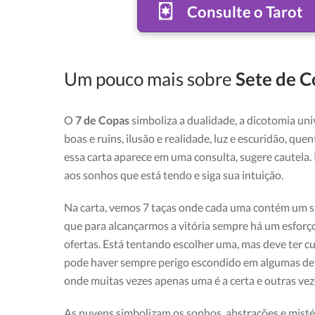
Consulte o Tarot
Um pouco mais sobre
Sete de C
O
7 de Copas
simboliza a dualidade, a dicotomia univ
boas e ruins, ilusão e realidade, luz e escuridão, que
essa carta aparece em uma consulta, sugere cautela.
aos sonhos que está tendo e siga sua intuição.
Na carta, vemos 7 taças onde cada uma contém um sí
que para alcançarmos a vitória sempre há um esforç
ofertas. Está tentando escolher uma, mas deve ter c
pode haver sempre perigo escondido em algumas dela
onde muitas vezes apenas uma é a certa e outras vez
As nuvens simbolizam os sonhos, abstrações e misté