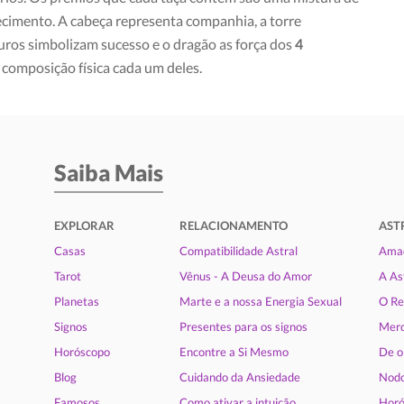
hecimento. A cabeça representa companhia, a torre
uros simbolizam sucesso e o dragão as força dos
4
 composição física cada um deles.
Saiba Mais
EXPLORAR
RELACIONAMENTO
AST
Casas
Compatibilidade Astral
Amad
Tarot
Vênus - A Deusa do Amor
A As
Planetas
Marte e a nossa Energia Sexual
O Re
Signos
Presentes para os signos
Merc
Horóscopo
Encontre a Si Mesmo
De o
Blog
Cuidando da Ansiedade
Nodo
Famosos
Como ativar a intuição
Horó