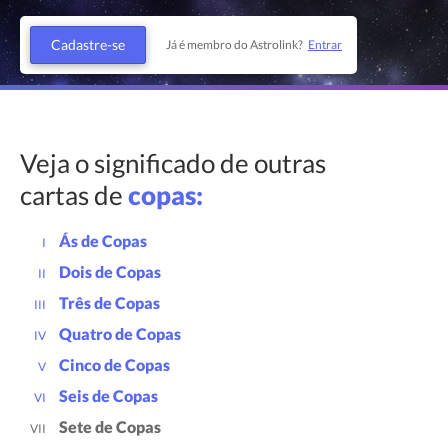
Cadastre-se
Já é membro do Astrolink?
Entrar
Veja o significado de outras
cartas de
copas:
Ás de Copas
I
Dois de Copas
II
Três de Copas
III
Quatro de Copas
IV
Cinco de Copas
V
Seis de Copas
VI
Sete de Copas
VII