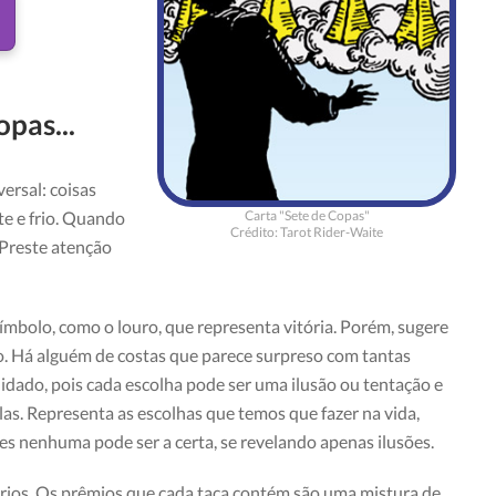
opas...
ersal: coisas
Carta "Sete de Copas"
nte e frio. Quando
Crédito: Tarot Rider-Waite
 Preste atenção
mbolo, como o louro, que representa vitória. Porém, sugere
o. Há alguém de costas que parece surpreso com tantas
uidado, pois cada escolha pode ser uma ilusão ou tentação e
s. Representa as escolhas que temos que fazer na vida,
es nenhuma pode ser a certa, se revelando apenas ilusões.
rios. Os prêmios que cada taça contém são uma mistura de