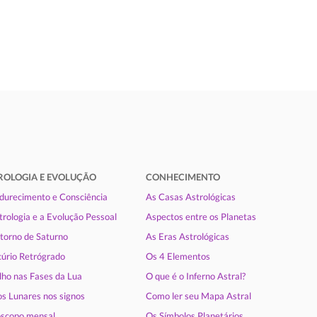
ROLOGIA E EVOLUÇÃO
CONHECIMENTO
urecimento e Consciência
As Casas Astrológicas
trologia e a Evolução Pessoal
Aspectos entre os Planetas
torno de Saturno
As Eras Astrológicas
úrio Retrógrado
Os 4 Elementos
lho nas Fases da Lua
O que é o Inferno Astral?
s Lunares nos signos
Como ler seu Mapa Astral
scopo mensal
Os Símbolos Planetários