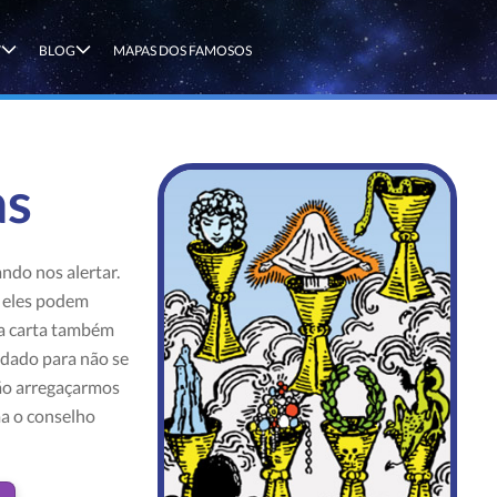
T
BLOG
MAPAS DOS FAMOSOS
as
ndo nos alertar.
 eles podem
a carta também
idado para não se
ão arregaçarmos
ma o conselho