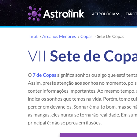
ASTROLOGIA
TARO
Tarot
›
Arcanos Menores
›
Copas
›
Sete De Copas
VII
Sete de Cop
O
7 de Copas
significa sonhos ou algo que está tenta
Assim, preste atenção aos sonhos no momento, pois
conter informações importantes. Ao mesmo tempo, 
indica os sonhos que temos na vida. Porém, tome cu
perder em devaneios. Sonhar é muito bom, mas se n
as mangas, eles nunca se tornarão realidade. Em su
principal é: não se perca em ilusões.