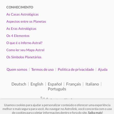
CONHECIMENTO
As Casas Astrológicas
Aspectos entre os Planetas
As Eras Astrológicas
Os 4 Elementos
O que é o Inferno Astral?
Como ler seu Mapa Astral
Os Símbolos Planetários
|
|
|
Quem somos
Termos de uso
Politica de privacidade
Ajuda
|
|
|
|
|
Deutsch
English
Español
Français
Italiano
Português
Usamos cookies para ajudar a personalizar conteúdo e oferecer uma experiência
melhor e mais segura para você. Ao navegar no Astrolink, você concorda com o uso
© 2012 - 2026. Todos os direitos reservados.
de cookies para coletar informações dentro e fora do site.
Saiba mais!