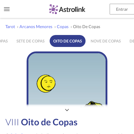
Entrar
Tarot
›
Arcanos Menores
›
Copas
›
Oito De Copas
OPAS
SETE DE COPAS
OITO DE COPAS
NOVE DE COPAS
DE
VIII
Oito de Copas