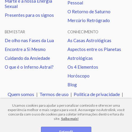
Marte e a nossa Energia
Pessoal
Lua
Trígono
Vênus
2.63
Sexual
O Retorno de Saturno
Presentes para os signos
Mercúrio Retrógrado
Lua
Sextil
Júpiter
5.07
BEM ESTAR
CONHECIMENTO
Lua
Conjunção
Urano
1.88
De olho nas Fases da Lua
As Casas Astrológicas
Encontre a Si Mesmo
Aspectos entre os Planetas
Lua
Sextil
Netuno
0.84
Cuidando da Ansiedade
Astrológicas
O que é o Inferno Astral?
Os 4 Elementos
Lua
Trígono
Plutão
0.70
Horóscopo
Blog
Lua
Quadratura
Nodo norte
3.43
Quem somos
|
Termos de uso
|
Politica de privacidade
|
Ajuda
Usamos cookies para ajudar a personalizar conteúdo e oferecer uma
Marte
Trígono
Nodo norte
2.47
experiência melhor e mais segura para você. Ao navegar no Astrolink, você
concorda com o uso de cookies para coletar informações dentro e fora do
site.
Saiba mais!
© 2012 -
2026
.
Todos os direitos reservados.
Urano
Sextil
Netuno
1.04
Entendi!