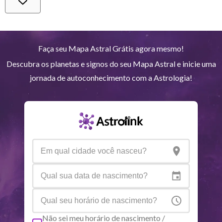
Vênus
Lib
0
°
41
Marte
Gem
27
°
25
Faça seu Mapa Astral Grátis agora mesmo!
Descubra os planetas e signos do seu Mapa Astral e inicie uma
Júpiter
Lea
8
°
23
jornada de autoconhecimento com a Astrologia!
Saturno
Ari
14
°
38
R
Urano
Gem
5
°
12
Netuno
Ari
4
°
10
R
Plutão
Aqu
4
°
1
R
Não sei meu horário de nascimento /