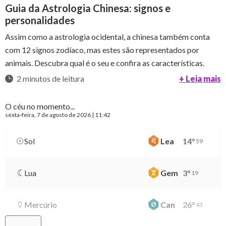
Guia da Astrologia Chinesa: signos e
personalidades
Assim como a astrologia ocidental, a chinesa também conta
com 12 signos zodíaco, mas estes são representados por
animais. Descubra qual é o seu e confira as características.
2 minutos de leitura
+ Leia mais
O céu no momento...
sexta-feira
, 7 de agosto de 2026 | 11:42
Sol
Lea
14
°
59
Lua
Gem
3
°
19
Mercúrio
Can
26
°
43