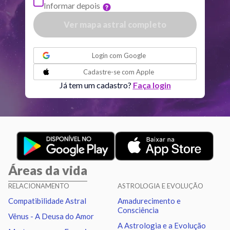
Informar depois
Quiron
Tou
0
°
51
R
Ver mapa astral completo
Lilith
Sag
25
°
43
ou
Login com
Google
Nodo norte
Aqu
29
°
Cadastre-se com
Apple
53
R
Já tem um cadastro?
Faça login
Aspectos ativos
Orbe
Sol
Conjunção
Júpiter
6.60
Áreas da vida
Sol
Trígono
Saturno
0.37
RELACIONAMENTO
ASTROLOGIA E EVOLUÇÃO
Compatibilidade Astral
Amadurecimento e
Lua
Sextil
Mercúrio
6.60
Consciência
Vênus - A Deusa do Amor
A Astrologia e a Evolução