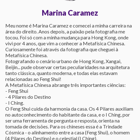
Marina Caramez
Meu nome é Marina Caramez e comecei a minha carreira na
área do direito. Anos depois, a paixão pela fotografia me
tocou. Foi só com a minha mudança para Hong Kong, onde
vivi por 4 anos, que vim a conhecer a Metafísica Chinesa.
Curiosamente foi através da fotografia que cheguei à
Metafísica Chinesa.
Fotografando o cenário urbano de Hong Kong, Xangai,
Beijin... pude observar certas peculiaridades na arquitetura
tanto clássica, quanto moderna, e todas elas estavam
relacionadas ao Feng Shui!
A Metafísica Chinesa abrange três importantes ciências:
- Feng Shui
- 4 Pilares do Destino
- I Ching.
O Feng Shui cuida da harmonia da casa. Os 4 Pilares auxiliam
no autoconhecimento do habitante da casa, e o I Ching, por
ser uma ferramenta de pergunta e resposta, orienta na
tomada de decisões. Para os chineses essa é a Trindade
Cósmica - o alinhamento entre a casa (Feng Shui), o homem
(4 Pilares do Destino) e o celestial (I Ching).