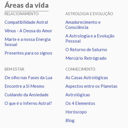
Áreas da vida
Lua
Quadratura
Vênus
1.64
RELACIONAMENTO
ASTROLOGIA E EVOLUÇÃO
Compatibilidade Astral
Amadurecimento e
Lua
Conjunção
Marte
5.62
Consciência
Vênus - A Deusa do Amor
A Astrologia e a Evolução
Marte e a nossa Energia
Pessoal
Lua
Quadratura
Netuno
0.34
Sexual
O Retorno de Saturno
Presentes para os signos
Mercúrio Retrógrado
Lua
Sextil
Quiron
3.62
BEM ESTAR
CONHECIMENTO
Lua
Trígono
Nodo norte
4.63
De olho nas Fases da Lua
As Casas Astrológicas
Encontre a Si Mesmo
Aspectos entre os Planetas
Mercúrio
Sextil
Vênus
2.93
Cuidando da Ansiedade
Astrológicas
O que é o Inferno Astral?
Os 4 Elementos
Mercúrio
Quadratura
Quiron
0.94
Horóscopo
Blog
Vênus
Trígono
Urano
2.43