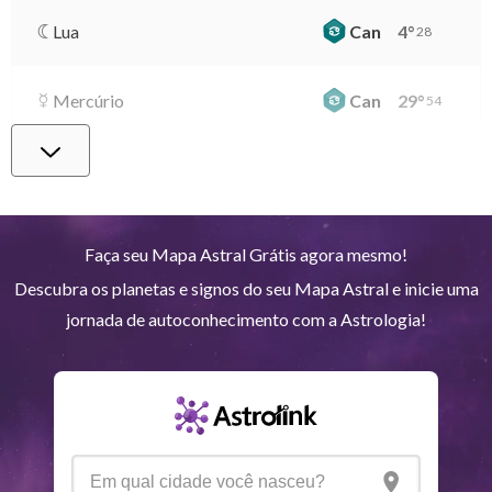
Lua
Can
4
°
28
Mercúrio
Can
29
°
54
Vênus
Lib
2
°
49
Marte
Gem
28
°
51
Faça seu Mapa Astral Grátis agora mesmo!
Descubra os planetas e signos do seu Mapa Astral e inicie uma
Júpiter
Lea
8
°
52
jornada de autoconhecimento com a Astrologia!
Saturno
Ari
14
°
35
R
Urano
Gem
5
°
15