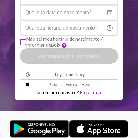
Netuno
Ari
4
°
7
R
Plutão
Aqu
3
°
58
R
Não sei meu horário de nascimento /
Informar depois
Quiron
Tou
0
°
51
R
Ver mapa astral completo
Lilith
Sag
25
°
58
ou
Login com
Google
Nodo norte
Aqu
29
°
Cadastre-se com
Apple
50
R
Já tem um cadastro?
Faça login
Aspectos ativos
Orbe
Sol
Trígono
Saturno
2.46