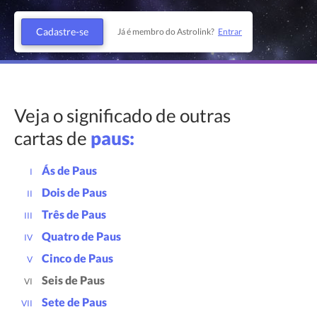
Cadastre-se
Já é membro do Astrolink?
Entrar
Veja o significado de outras
cartas de
paus:
Ás de Paus
I
Dois de Paus
II
Três de Paus
III
Quatro de Paus
IV
Cinco de Paus
V
Seis de Paus
VI
Sete de Paus
VII