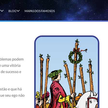
T
BLOG
MAPAS DOS FAMOSOS
roblemas podem
 uma vitória
 de sucesso e
stão e que há
que seu ego não