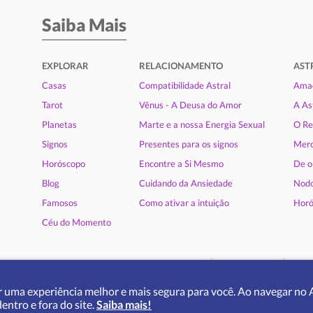
Saiba Mais
EXPLORAR
RELACIONAMENTO
AST
Casas
Compatibilidade Astral
Amad
Tarot
Vênus - A Deusa do Amor
A As
Planetas
Marte e a nossa Energia Sexual
O Re
Signos
Presentes para os signos
Merc
Horóscopo
Encontre a Si Mesmo
De o
Blog
Cuidando da Ansiedade
Nodo
Famosos
Como ativar a intuição
Horó
Céu do Momento
|
|
Quem somos
Termos de uso
Polit
 uma experiência melhor e mais segura para você. Ao navegar no A
|
|
|
Deutsch
English
Español
Fr
ntro e fora do site.
Saiba mais!