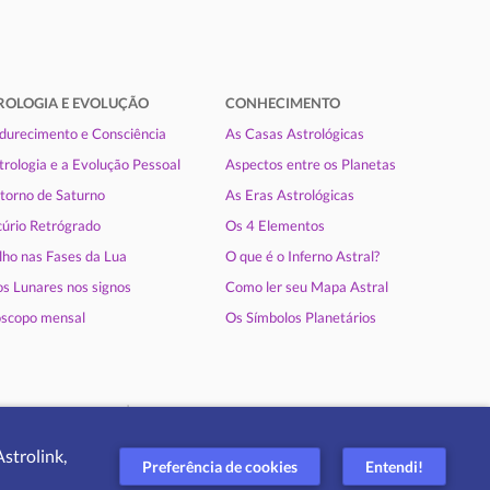
ROLOGIA E EVOLUÇÃO
CONHECIMENTO
urecimento e Consciência
As Casas Astrológicas
trologia e a Evolução Pessoal
Aspectos entre os Planetas
torno de Saturno
As Eras Astrológicas
úrio Retrógrado
Os 4 Elementos
lho nas Fases da Lua
O que é o Inferno Astral?
s Lunares nos signos
Como ler seu Mapa Astral
scopo mensal
Os Símbolos Planetários
|
ica de privacidade
Ajuda
strolink,
Preferência de cookies
Entendi!
|
|
ançais
Italiano
Português