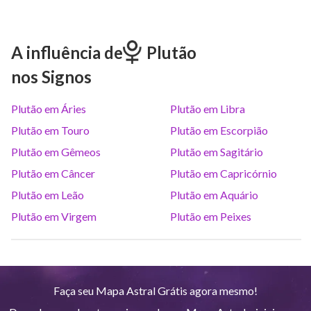
Marte
Gem
26
°
50
A influência de
Plutão
nos Signos
Júpiter
Lea
8
°
12
Plutão em Áries
Plutão em Libra
Saturno
Ari
14
°
39
R
Plutão em Touro
Plutão em Escorpião
Plutão em Gêmeos
Plutão em Sagitário
Urano
Gem
5
°
10
Plutão em Câncer
Plutão em Capricórnio
Plutão em Leão
Plutão em Aquário
Netuno
Ari
4
°
10
R
Plutão em Virgem
Plutão em Peixes
Plutão
Aqu
4
°
2
R
Faça seu Mapa Astral Grátis agora mesmo!
Quiron
Tou
0
°
51
R