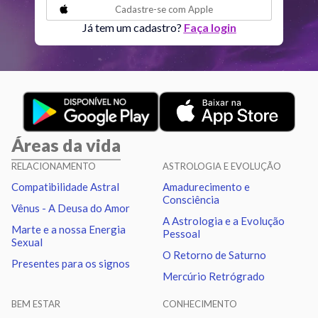
Cadastre-se com
Apple
Vênus
Quadratura
Marte
2.97
Já tem um cadastro?
Faça login
Urano
Sextil
Netuno
1.00
Urano
Trígono
Plutão
1.14
Áreas da vida
Netuno
Sextil
Plutão
0.14
RELACIONAMENTO
ASTROLOGIA E EVOLUÇÃO
Compatibilidade Astral
Amadurecimento e
Quiron
Sextil
Nodo norte
0.96
Consciência
Vênus - A Deusa do Amor
A Astrologia e a Evolução
Marte e a nossa Energia
Pessoal
Sexual
O Retorno de Saturno
Presentes para os signos
Mercúrio Retrógrado
BEM ESTAR
CONHECIMENTO