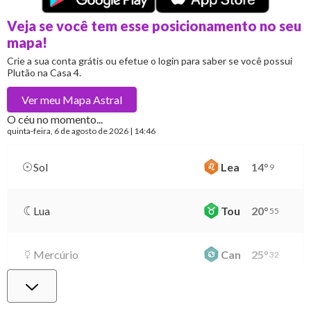
Veja se você tem esse posicionamento no seu
mapa!
Crie a sua conta grátis ou efetue o login para saber se você possui
Plutão na Casa 4.
Ver meu
Mapa Astral
O céu no momento...
quinta-feira
, 6 de agosto de 2026 | 14:46
Sol
Lea
14
°
9
Lua
Tou
20
°
55
Mercúrio
Can
25
°
32
Vênus
Vir
29
°
48