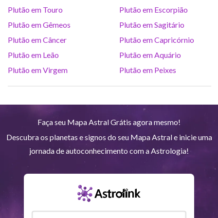
Saturno
Ari
14
°
34
R
Plutão em Touro
Plutão em Escorpião
Plutão em Gêmeos
Plutão em Sagitário
Urano
Gem
5
°
17
Plutão em Câncer
Plutão em Capricórnio
Plutão em Leão
Plutão em Aquário
Netuno
Ari
4
°
7
R
Plutão em Virgem
Plutão em Peixes
Plutão
Aqu
3
°
57
R
Faça seu Mapa Astral Grátis agora mesmo!
Quiron
Tou
0
°
50
R
Descubra os planetas e signos do seu Mapa Astral e inicie uma
jornada de autoconhecimento com a Astrologia!
Lilith
Sag
26
°
3
Nodo norte
Aqu
29
°
49
R