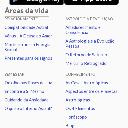
Áreas da vida
Vênus
Oposição
Netuno
0.47
RELACIONAMENTO
ASTROLOGIA E EVOLUÇÃO
Compatibilidade Astral
Amadurecimento e
Vênus
Trígono
Plutão
0.31
Consciência
Vênus - A Deusa do Amor
A Astrologia e a Evolução
Marte e a nossa Energia
Pessoal
Marte
Sextil
Quiron
1.45
Sexual
O Retorno de Saturno
Presentes para os signos
Mercúrio Retrógrado
Marte
Trígono
Nodo norte
0.42
BEM ESTAR
CONHECIMENTO
Urano
Sextil
Netuno
1.17
De olho nas Fases da Lua
As Casas Astrológicas
Encontre a Si Mesmo
Aspectos entre os Planetas
Urano
Trígono
Plutão
1.33
Cuidando da Ansiedade
Astrológicas
O que é o Inferno Astral?
Os 4 Elementos
Netuno
Sextil
Plutão
0.16
Horóscopo
Blog