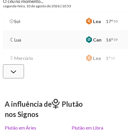
O céu no momento...
segunda-feira
, 10 de agosto de 2026 | 10:53
Sol
Lea
17
°
50
Lua
Can
16
°
39
Mercúrio
Lea
1
°
13
Vênus
Lib
3
°
39
Marte
Gem
29
°
24
A influência de
Plutão
nos Signos
Júpiter
Lea
9
°
2
Plutão em Áries
Plutão em Libra