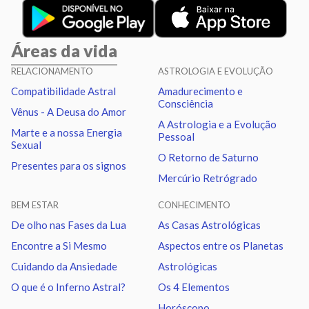
Lua
Trígono
Plutão
0.96
Áreas da vida
Lua
Quadratura
Nodo norte
5.09
RELACIONAMENTO
ASTROLOGIA E EVOLUÇÃO
Compatibilidade Astral
Amadurecimento e
Marte
Trígono
Nodo norte
2.39
Consciência
Vênus - A Deusa do Amor
A Astrologia e a Evolução
Marte e a nossa Energia
Pessoal
Urano
Sextil
Netuno
1.04
Sexual
O Retorno de Saturno
Presentes para os signos
Mercúrio Retrógrado
Urano
Trígono
Plutão
1.19
BEM ESTAR
CONHECIMENTO
Netuno
Sextil
Plutão
0.14
De olho nas Fases da Lua
As Casas Astrológicas
Encontre a Si Mesmo
Aspectos entre os Planetas
Quiron
Sextil
Nodo norte
0.97
Cuidando da Ansiedade
Astrológicas
O que é o Inferno Astral?
Os 4 Elementos
Horóscopo