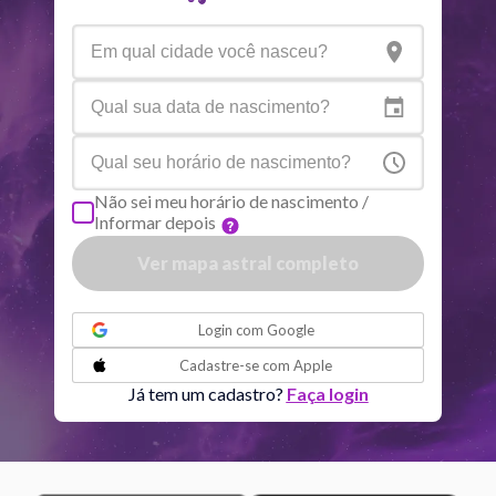
Aspectos ativos
Orbe
Sol
Conjunção
Júpiter
6.69
Sol
Trígono
Saturno
0.48
Não sei meu horário de nascimento /
Informar depois
Lua
Trígono
Vênus
4.17
Ver mapa astral completo
ou
Lua
Sextil
Júpiter
3.44
Login com
Google
Cadastre-se com
Apple
Lua
Conjunção
Urano
0.23
Já tem um cadastro?
Faça login
Lua
Sextil
Netuno
0.82