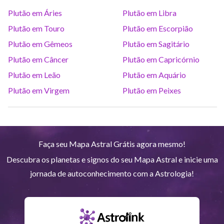
Plutão em Áries
Plutão em Libra
Saturno
Ari
14
°
37
R
Plutão em Touro
Plutão em Escorpião
Plutão em Gêmeos
Plutão em Sagitário
Urano
Gem
5
°
12
Plutão em Câncer
Plutão em Capricórnio
Plutão em Leão
Plutão em Aquário
Netuno
Ari
4
°
9
R
Plutão em Virgem
Plutão em Peixes
Plutão
Aqu
4
°
1
R
Faça seu Mapa Astral Grátis agora mesmo!
Quiron
Tou
0
°
51
R
Descubra os planetas e signos do seu Mapa Astral e inicie uma
jornada de autoconhecimento com a Astrologia!
Lilith
Sag
25
°
44
Nodo norte
Aqu
29
°
53
R