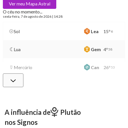
Ver meu
Mapa Astral
O céu no momento...
sexta-feira
, 7 de agosto de 2026 | 14:28
Sol
Lea
15
°
6
Lua
Gem
4
°
58
Mercúrio
Can
26
°
53
Vênus
Lib
0
°
48
Marte
Gem
27
°
30
A influência de
Plutão
nos Signos
Júpiter
Lea
8
°
25