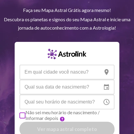
Faça seu Mapa Astral Grátis agora mesmo!
Quiron
Tou
0
°
51
R
Descubra os planetas e signos do seu Mapa Astral e inicie uma
jornada de autoconhecimento com a Astrologia!
Lilith
Sag
25
°
43
Nodo norte
Aqu
29
°
53
R
Aspectos ativos
Orbe
Sol
Conjunção
Júpiter
6.59
Sol
Trígono
Saturno
0.35
Não sei meu horário de nascimento /
Informar depois
Lua
Sextil
Mercúrio
6.42
Ver mapa astral completo