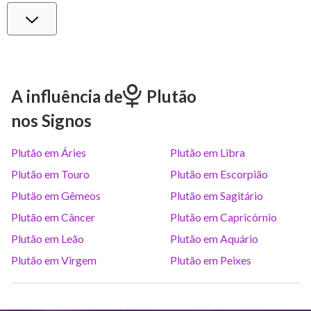
Vênus
Lib
0
°
40
Marte
Gem
27
°
25
A influência de
Plutão
nos Signos
Júpiter
Lea
8
°
23
Plutão em Áries
Plutão em Libra
Saturno
Ari
14
°
38
R
Plutão em Touro
Plutão em Escorpião
Plutão em Gêmeos
Plutão em Sagitário
Urano
Gem
5
°
12
Plutão em Câncer
Plutão em Capricórnio
Plutão em Leão
Plutão em Aquário
Netuno
Ari
4
°
10
R
Plutão em Virgem
Plutão em Peixes
Plutão
Aqu
4
°
1
R