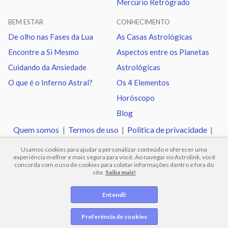
Mercúrio Retrógrado
Urano
Sextil
Netuno
1.04
BEM ESTAR
CONHECIMENTO
Urano
Trígono
Plutão
1.18
De olho nas Fases da Lua
As Casas Astrológicas
Encontre a Si Mesmo
Aspectos entre os Planetas
Netuno
Sextil
Plutão
0.14
Cuidando da Ansiedade
Astrológicas
O que é o Inferno Astral?
Os 4 Elementos
Quiron
Sextil
Nodo norte
0.97
Horóscopo
Blog
Quem somos
|
Termos de uso
|
Politica de privacidade
|
Ajuda
Usamos cookies para ajudar a personalizar conteúdo e oferecer uma
experiência melhor e mais segura para você. Ao navegar no Astrolink, você
concorda com o uso de cookies para coletar informações dentro e fora do
site.
Saiba mais!
© 2012 -
2026
.
Todos os direitos reservados.
Entendi!
Preferência de cookies