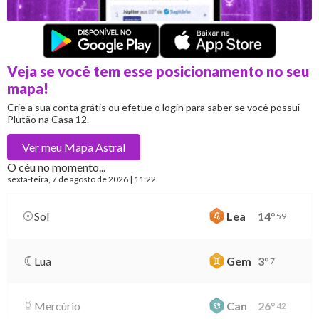
Veja se você tem esse posicionamento no seu
mapa!
Crie a sua conta grátis ou efetue o login para saber se você possui
Plutão na Casa 12.
Ver meu
Mapa Astral
O céu no momento...
sexta-feira
, 7 de agosto de 2026 | 11:22
Sol
Lea
14
°
59
Lua
Gem
3
°
7
Mercúrio
Can
26
°
42