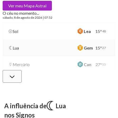
Ver meu
Mapa Astral
O céu no momento...
sábado
, 8 de agosto de 2026 | 07:52
Sol
Lea
15
°
48
Lua
Gem
15
°
27
Mercúrio
Can
27
°
55
Vênus
Lib
1
°
32
Marte
Gem
27
°
59
A influência de
Lua
nos Signos
Júpiter
Lea
8
°
34