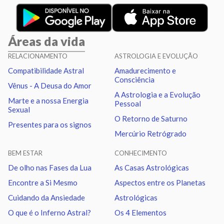
Vênus
Oposição
Netuno
2.62
Áreas da vida
Vênus
Trígono
Plutão
2.47
RELACIONAMENTO
ASTROLOGIA E EVOLUÇÃO
Compatibilidade Astral
Amadurecimento e
Marte
Sextil
Quiron
2.87
Consciência
Vênus - A Deusa do Amor
A Astrologia e a Evolução
Marte e a nossa Energia
Pessoal
Marte
Trígono
Nodo norte
1.89
Sexual
O Retorno de Saturno
Presentes para os signos
Mercúrio Retrógrado
Urano
Sextil
Netuno
1.08
BEM ESTAR
CONHECIMENTO
Urano
Trígono
Plutão
1.22
De olho nas Fases da Lua
As Casas Astrológicas
Encontre a Si Mesmo
Aspectos entre os Planetas
Netuno
Sextil
Plutão
0.15
Cuidando da Ansiedade
Astrológicas
O que é o Inferno Astral?
Os 4 Elementos
Quiron
Sextil
Nodo norte
0.98