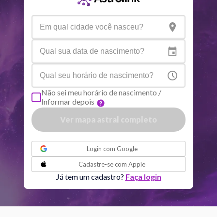
Aspectos ativos
Orbe
Sol
Sextil
Lua
0.35
Sol
Conjunção
Júpiter
7.22
Não sei meu horário de nascimento /
Informar depois
Sol
Trígono
Saturno
1.19
Ver mapa astral completo
ou
Lua
Sextil
Júpiter
6.88
Login com
Google
Cadastre-se com
Apple
Lua
Sextil
Saturno
0.84
Já tem um cadastro?
Faça login
Mercúrio
Quadratura
Quiron
2.93