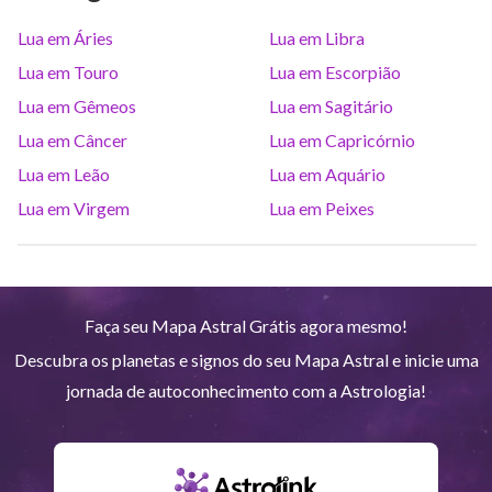
Lua em Áries
Lua em Libra
Saturno
Ari
14
°
37
R
Lua em Touro
Lua em Escorpião
Lua em Gêmeos
Lua em Sagitário
Urano
Gem
5
°
13
Lua em Câncer
Lua em Capricórnio
Lua em Leão
Lua em Aquário
Netuno
Ari
4
°
9
R
Lua em Virgem
Lua em Peixes
Plutão
Aqu
4
°
0
R
Faça seu Mapa Astral Grátis agora mesmo!
Quiron
Tou
0
°
51
R
Descubra os planetas e signos do seu Mapa Astral e inicie uma
jornada de autoconhecimento com a Astrologia!
Lilith
Sag
25
°
49
Nodo norte
Aqu
29
°
52
R