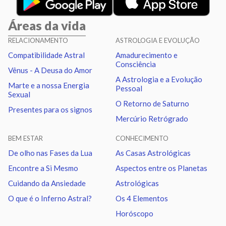
Mercúrio
Vênus
2.94
Áreas da vida
Mercúrio
Quadratura
Quiron
0.99
RELACIONAMENTO
ASTROLOGIA E EVOLUÇÃO
Compatibilidade Astral
Amadurecimento e
Vênus
Trígono
Urano
2.46
Consciência
Vênus - A Deusa do Amor
A Astrologia e a Evolução
Marte e a nossa Energia
Pessoal
Vênus
Oposição
Netuno
1.33
Sexual
O Retorno de Saturno
Presentes para os signos
Mercúrio Retrógrado
Vênus
Trígono
Plutão
1.17
BEM ESTAR
CONHECIMENTO
Marte
Sextil
Quiron
2.02
De olho nas Fases da Lua
As Casas Astrológicas
Encontre a Si Mesmo
Aspectos entre os Planetas
Marte
Trígono
Nodo norte
1.01
Cuidando da Ansiedade
Astrológicas
O que é o Inferno Astral?
Os 4 Elementos
Urano
Sextil
Netuno
1.13
Horóscopo