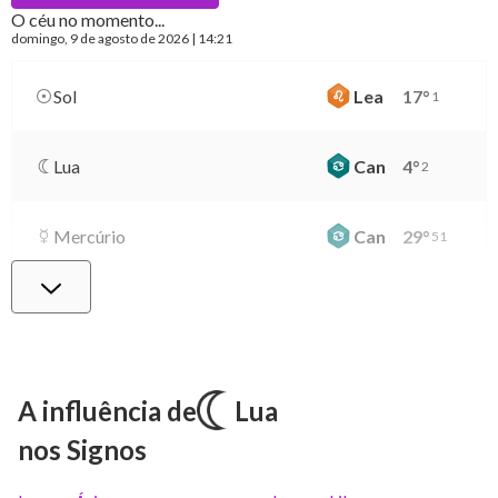
O céu no momento...
domingo
, 9 de agosto de 2026 | 14:21
Sol
Lea
17
°
1
Lua
Can
4
°
2
Mercúrio
Can
29
°
51
Vênus
Lib
2
°
48
Marte
Gem
28
°
50
A influência de
Lua
nos Signos
Júpiter
Lea
8
°
51