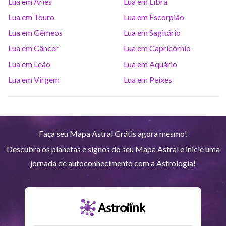
Lua em Áries
Lua em Libra
Saturno
Ari
14
°
35
R
Lua em Touro
Lua em Escorpião
Lua em Gêmeos
Lua em Sagitário
Urano
Gem
5
°
15
Lua em Câncer
Lua em Capricórnio
Lua em Leão
Lua em Aquário
Netuno
Ari
4
°
7
R
Lua em Virgem
Lua em Peixes
Plutão
Aqu
3
°
58
R
Faça seu Mapa Astral Grátis agora mesmo!
Quiron
Tou
0
°
51
R
Descubra os planetas e signos do seu Mapa Astral e inicie uma
jornada de autoconhecimento com a Astrologia!
Lilith
Sag
25
°
57
Nodo norte
Aqu
29
°
50
R