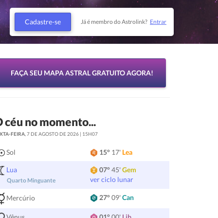
Cadastre-se
Já é membro do Astrolink?
Entrar
FAÇA SEU MAPA ASTRAL GRATUITO AGORA!
 céu no momento...
XTA-FEIRA
, 7 DE AGOSTO DE 2026 | 15H07
Sol
15°
17'
Lea
Lua
07°
45'
Gem
ver ciclo lunar
Quarto Minguante
27°
09'
Can
Mercúrio
Vênus
01°
00'
Lib