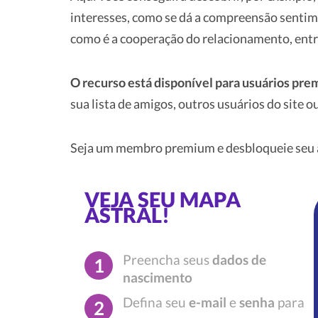
interesses, como se dá a compreensão sentime
como é a cooperação do relacionamento, entr
O recurso está disponível para usuários pr
sua lista de amigos, outros usuários do site
Seja um membro premium e desbloqueie seu a
VEJA SEU MAPA
ASTRAL!
Preencha seus
dados de
1
nascimento
Defina seu
e-mail
e
senha
para
2