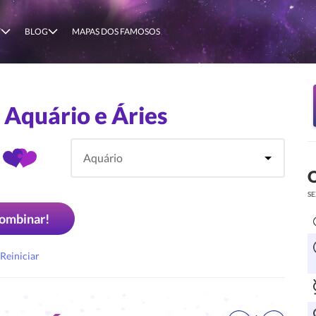
T
BLOG
MAPAS DOS FAMOSOS
 Aquário e Áries
O
SE
ombinar!
Reiniciar