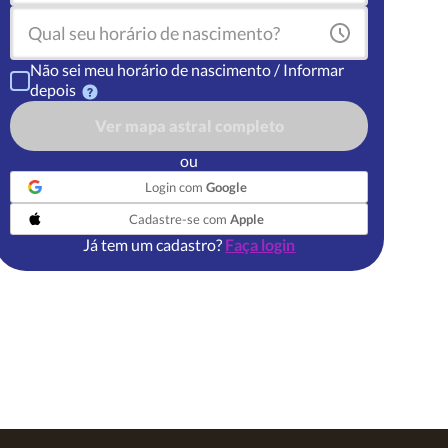
Não sei meu horário de nascimento / Informar
depois
Ver mapa astral completo
ou
Login com
Google
Cadastre-se com
Apple
Já tem um cadastro?
Faça login