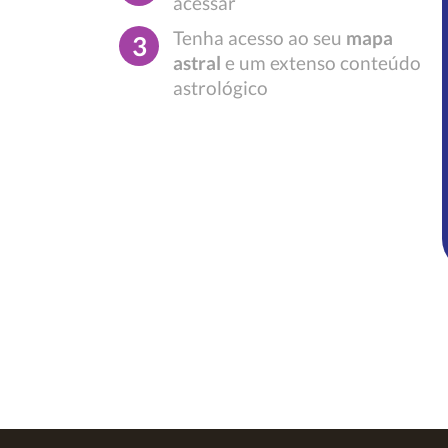
acessar
Tenha acesso ao seu
mapa
3
astral
e um extenso conteúdo
astrológico