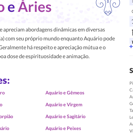
o
e
Áries
 apreciam abordagens dinâmicas em diversas
o(a) com seu próprio mundo enquanto Aquário pode
 Geralmente há respeito e apreciação mútua e o
oa dose de espirituosidade e animação.
S
es:
P
C
uro
Aquário e Gêmeos
A
G
ão
Aquário e Virgem
T
orpião
Aquário e Sagitário
L
A
uário
Aquário e Peixes
V