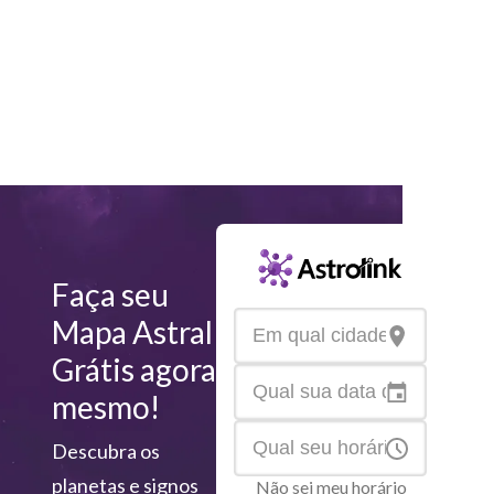
Faça seu
Mapa Astral
Grátis agora
mesmo!
Descubra os
planetas e signos
Não sei meu horário