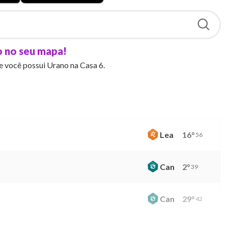
o no seu mapa!
se você possui Urano na Casa 6.
Lea
16
°
56
Can
2
°
39
Can
29
°
42