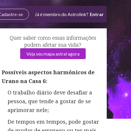
Cadastre-se
Já é membro do Astrolink?
Entrar
Quer saber como essas informações
podem afetar sua vida?
Veja seu mapa astral agora
Possíveis aspectos harmônicos de
Urano na Casa 6:
O trabalho diário deve desafiar a
pessoa, que tende a gostar de se
aprimorar nele;
De tempos em tempos, pode gostar
de mudar de emprego ou ter mais