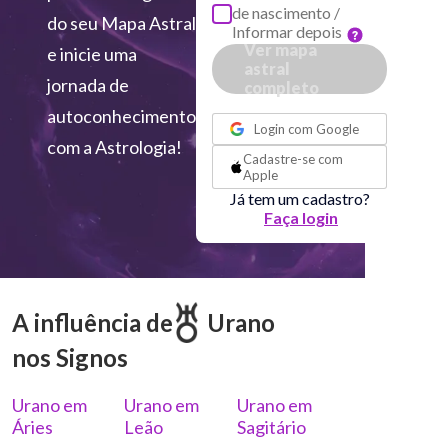
de nascimento /
do seu Mapa Astral
Informar depois
Ver mapa
e inicie uma
astral
jornada de
completo
ou
autoconhecimento
Login com
Google
com a Astrologia!
Cadastre-se com
Apple
Já tem um cadastro?
Faça login
A influência de
Urano
nos Signos
Urano em
Urano em
Urano em
Áries
Leão
Sagitário