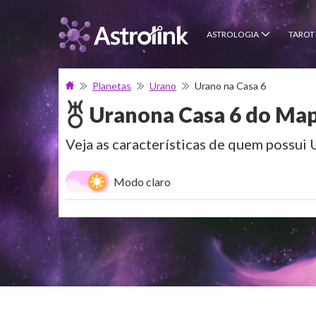
ASTROLOGIA
TAROT
Planetas
Urano
Urano na Casa 6
Urano
na Casa 6 do Map
Veja as características de quem possui 
Modo claro