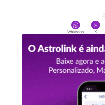
C
Whatsapp
X