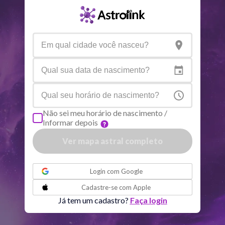
Nodo norte
Aqu
29
°
53
R
Aspectos ativos
Orbe
Sol
Conjunção
Júpiter
6.42
Sol
Trígono
Saturno
0.13
Não sei meu horário de nascimento /
Informar depois
Lua
Sextil
Mercúrio
3.46
Ver mapa astral completo
ou
Lua
Trígono
Vênus
0.60
Login com
Google
Cadastre-se com
Apple
Lua
Conjunção
Urano
5.35
Já tem um cadastro?
Faça login