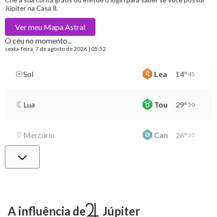
Júpiter na Casa 8.
Ver meu
Mapa Astral
O céu no momento...
sexta-feira
, 7 de agosto de 2026 | 05:52
Sol
Lea
14
°
45
Lua
Tou
29
°
50
Mercúrio
Can
26
°
23
Vênus
Lib
0
°
26
Marte
Gem
27
°
15
A influência de
Júpiter