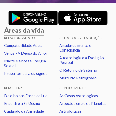
Lua
Sextil
Netuno
4.33
Lua
Trígono
Plutão
4.19
Áreas da vida
Lua
Quadratura
Nodo norte
0.05
RELACIONAMENTO
ASTROLOGIA E EVOLUÇÃO
Compatibilidade Astral
Amadurecimento e
Marte
Trígono
Nodo norte
2.63
Consciência
Vênus - A Deusa do Amor
A Astrologia e a Evolução
Marte e a nossa Energia
Pessoal
Urano
Sextil
Netuno
1.03
Sexual
O Retorno de Saturno
Presentes para os signos
Mercúrio Retrógrado
Urano
Trígono
Plutão
1.17
BEM ESTAR
CONHECIMENTO
Netuno
Sextil
Plutão
0.14
De olho nas Fases da Lua
As Casas Astrológicas
Encontre a Si Mesmo
Aspectos entre os Planetas
Quiron
Sextil
Nodo norte
0.96
Cuidando da Ansiedade
Astrológicas