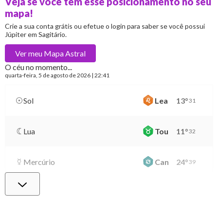
Veja se você tem esse posicionamento no seu
mapa!
Crie a sua conta grátis ou efetue o login para saber se você possui
Júpiter em Sagitário.
Ver meu
Mapa Astral
O céu no momento...
quarta-feira
, 5 de agosto de 2026 | 22:41
Sol
Lea
13
°
31
Lua
Tou
11
°
32
Mercúrio
Can
24
°
39
Vênus
Vir
29
°
8