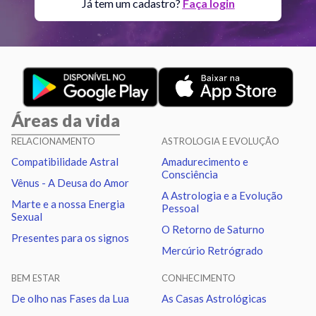
Lua
Quadratura
Plutão
7.48
Já tem um cadastro?
Faça login
Vênus
Quadratura
Marte
2.74
Júpiter
Sextil
Urano
2.89
Áreas da vida
Urano
Sextil
Netuno
0.97
RELACIONAMENTO
ASTROLOGIA E EVOLUÇÃO
Compatibilidade Astral
Amadurecimento e
Urano
Trígono
Plutão
1.10
Consciência
Vênus - A Deusa do Amor
A Astrologia e a Evolução
Marte e a nossa Energia
Pessoal
Netuno
Sextil
Plutão
0.13
Sexual
O Retorno de Saturno
Presentes para os signos
Mercúrio Retrógrado
Quiron
Sextil
Nodo norte
0.96
BEM ESTAR
CONHECIMENTO
De olho nas Fases da Lua
As Casas Astrológicas