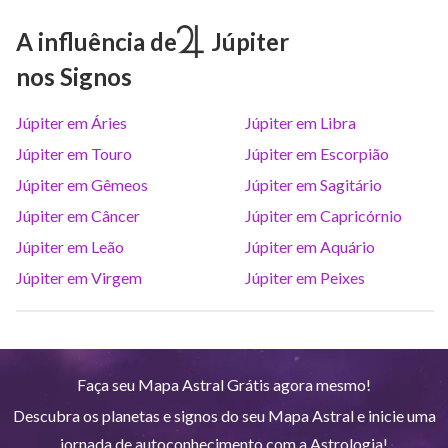
Marte
Gem
26
°
23
A influência de
Júpiter
nos Signos
Júpiter
Lea
8
°
3
Júpiter em Áries
Júpiter em Libra
Saturno
Ari
14
°
39
R
Júpiter em Touro
Júpiter em Escorpião
Júpiter em Gêmeos
Júpiter em Sagitário
Urano
Gem
5
°
9
Júpiter em Câncer
Júpiter em Capricórnio
Júpiter em Leão
Júpiter em Aquário
Netuno
Ari
4
°
11
R
Júpiter em Virgem
Júpiter em Peixes
Plutão
Aqu
4
°
3
R
Faça seu Mapa Astral Grátis agora mesmo!
Quiron
Tou
0
°
51
R
Descubra os planetas e signos do seu Mapa Astral e inicie uma
jornada de autoconhecimento com a Astrologia!