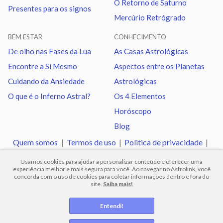
O Retorno de Saturno
Presentes para os signos
Mercúrio Retrógrado
Marte
Trígono
Nodo norte
1.50
BEM ESTAR
CONHECIMENTO
Urano
Sextil
Netuno
1.10
De olho nas Fases da Lua
As Casas Astrológicas
Encontre a Si Mesmo
Aspectos entre os Planetas
Urano
Trígono
Plutão
1.25
Cuidando da Ansiedade
Astrológicas
O que é o Inferno Astral?
Os 4 Elementos
Netuno
Sextil
Plutão
0.15
Horóscopo
Blog
Quiron
Sextil
Nodo norte
0.99
Quem somos
|
Termos de uso
|
Politica de privacidade
|
Ajuda
Usamos cookies para ajudar a personalizar conteúdo e oferecer uma
experiência melhor e mais segura para você. Ao navegar no Astrolink, você
concorda com o uso de cookies para coletar informações dentro e fora do
site.
Saiba mais!
© 2012 -
2026
.
Todos os direitos reservados.
Entendi!