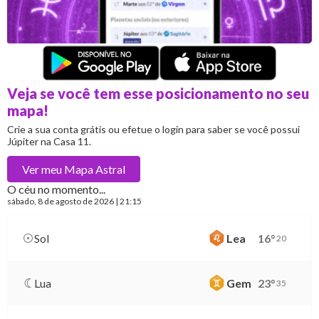
Veja se você tem esse posicionamento no seu
mapa!
Crie a sua conta grátis ou efetue o login para saber se você possui
Júpiter na Casa 11.
Ver meu
Mapa Astral
O céu no momento...
sábado
, 8 de agosto de 2026 | 21:15
Sol
Lea
16
°
20
Lua
Gem
23
°
35