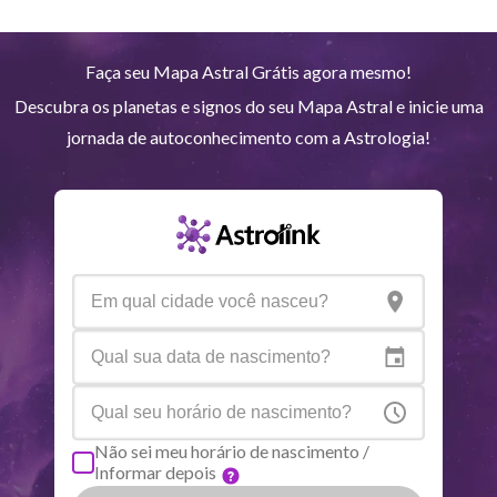
Plutão
Aqu
3
°
59
R
Faça seu Mapa Astral Grátis agora mesmo!
Quiron
Tou
0
°
51
R
Descubra os planetas e signos do seu Mapa Astral e inicie uma
jornada de autoconhecimento com a Astrologia!
Lilith
Sag
25
°
53
Nodo norte
Aqu
29
°
51
R
Aspectos ativos
Orbe
Sol
Sextil
Lua
7.25
Sol
Conjunção
Júpiter
7.64
Não sei meu horário de nascimento /
Informar depois