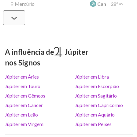
Mercúrio
Can
28
°
45
Vênus
Lib
2
°
5
Marte
Gem
28
°
21
A influência de
Júpiter
nos Signos
Júpiter
Lea
8
°
42
Júpiter em Áries
Júpiter em Libra
Saturno
Ari
14
°
36
R
Júpiter em Touro
Júpiter em Escorpião
Júpiter em Gêmeos
Júpiter em Sagitário
Urano
Gem
5
°
14
Júpiter em Câncer
Júpiter em Capricórnio
Júpiter em Leão
Júpiter em Aquário
Netuno
Ari
4
°
8
R
Júpiter em Virgem
Júpiter em Peixes