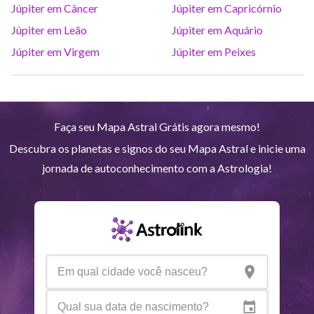
Júpiter em Câncer
Júpiter em Capricórnio
Júpiter em Leão
Júpiter em Aquário
Netuno
Ari
4
°
10
R
Júpiter em Virgem
Júpiter em Peixes
Plutão
Aqu
4
°
1
R
Faça seu Mapa Astral Grátis agora mesmo!
Quiron
Tou
0
°
51
R
Descubra os planetas e signos do seu Mapa Astral e inicie uma
jornada de autoconhecimento com a Astrologia!
Lilith
Sag
25
°
42
Nodo norte
Aqu
29
°
53
R
Aspectos ativos
Orbe