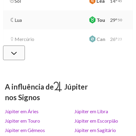
Sol
Lea
14
°
45
Lua
Tou
29
°
50
Mercúrio
Can
26
°
23
Vênus
Lib
0
°
26
Marte
Gem
27
°
15
A influência de
Júpiter
nos Signos
Júpiter
Lea
8
°
20
Júpiter em Áries
Júpiter em Libra
Saturno
Ari
14
°
38
R
Júpiter em Touro
Júpiter em Escorpião
Júpiter em Gêmeos
Júpiter em Sagitário
Urano
Gem
5
°
11