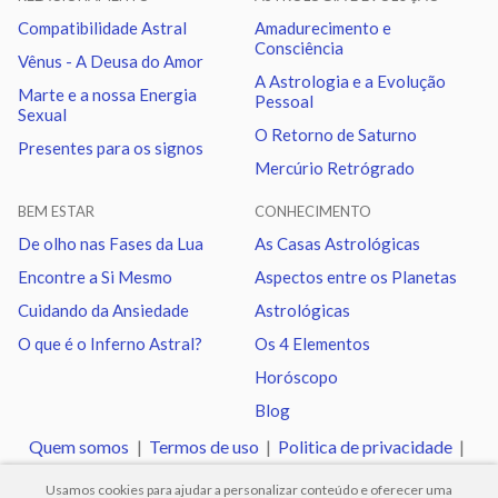
Compatibilidade Astral
Amadurecimento e
Marte
Trígono
Nodo norte
2.63
Consciência
Vênus - A Deusa do Amor
A Astrologia e a Evolução
Marte e a nossa Energia
Pessoal
Urano
Sextil
Netuno
1.03
Sexual
O Retorno de Saturno
Presentes para os signos
Mercúrio Retrógrado
Urano
Trígono
Plutão
1.17
BEM ESTAR
CONHECIMENTO
Netuno
Sextil
Plutão
0.14
De olho nas Fases da Lua
As Casas Astrológicas
Encontre a Si Mesmo
Aspectos entre os Planetas
Quiron
Sextil
Nodo norte
0.96
Cuidando da Ansiedade
Astrológicas
O que é o Inferno Astral?
Os 4 Elementos
Horóscopo
Blog
Quem somos
|
Termos de uso
|
Politica de privacidade
|
Ajuda
Usamos cookies para ajudar a personalizar conteúdo e oferecer uma