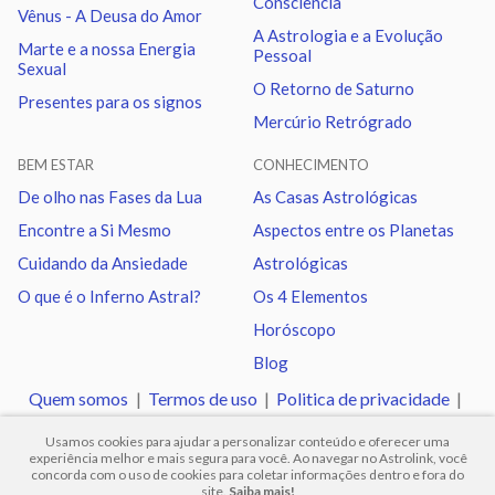
Consciência
Vênus - A Deusa do Amor
A Astrologia e a Evolução
Marte e a nossa Energia
Pessoal
Lua
Quadratura
Netuno
0.57
Sexual
O Retorno de Saturno
Presentes para os signos
Mercúrio Retrógrado
Lua
Sextil
Quiron
3.85
BEM ESTAR
CONHECIMENTO
Lua
Trígono
Nodo norte
4.86
De olho nas Fases da Lua
As Casas Astrológicas
Encontre a Si Mesmo
Aspectos entre os Planetas
Mercúrio
Sextil
Vênus
2.92
Cuidando da Ansiedade
Astrológicas
O que é o Inferno Astral?
Os 4 Elementos
Mercúrio
Quadratura
Quiron
0.92
Horóscopo
Blog
Vênus
Trígono
Urano
2.42
Quem somos
|
Termos de uso
|
Politica de privacidade
|
Ajuda
Usamos cookies para ajudar a personalizar conteúdo e oferecer uma
Vênus
Oposição
Netuno
1.28
experiência melhor e mais segura para você. Ao navegar no Astrolink, você
concorda com o uso de cookies para coletar informações dentro e fora do
site.
Saiba mais!