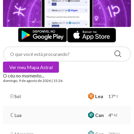
Ver meu
Mapa Astral
O céu no momento...
domingo
, 9 de agosto de 2026 | 15:26
Sol
Lea
17
°
3
Lua
Can
4
°
42
Mercúrio
Can
29
°
55