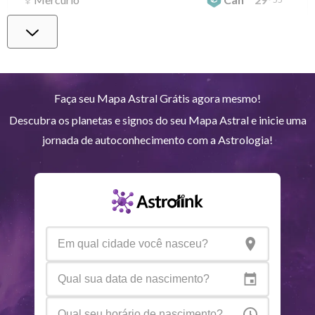
Vênus
Lib
2
°
50
Marte
Gem
28
°
51
Faça seu Mapa Astral Grátis agora mesmo!
Descubra os planetas e signos do seu Mapa Astral e inicie uma
Júpiter
Lea
8
°
52
jornada de autoconhecimento com a Astrologia!
Saturno
Ari
14
°
35
R
Urano
Gem
5
°
15
Netuno
Ari
4
°
7
R
Plutão
Aqu
3
°
58
R