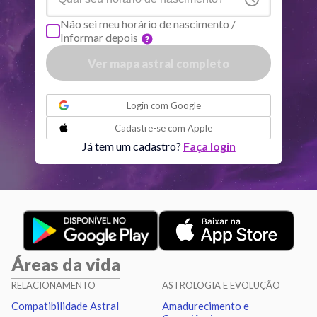
Não sei meu horário de nascimento /
Informar depois
Quiron
Tou
0
°
51
R
Ver mapa astral completo
Lilith
Sag
25
°
58
ou
Login com
Google
Nodo norte
Aqu
29
°
Cadastre-se com
Apple
50
R
Já tem um cadastro?
Faça login
Aspectos ativos
Orbe
Sol
Trígono
Saturno
2.48
Áreas da vida
Lua
Quadratura
Vênus
1.85
RELACIONAMENTO
ASTROLOGIA E EVOLUÇÃO
Compatibilidade Astral
Amadurecimento e
Lua
Conjunção
Marte
5.84