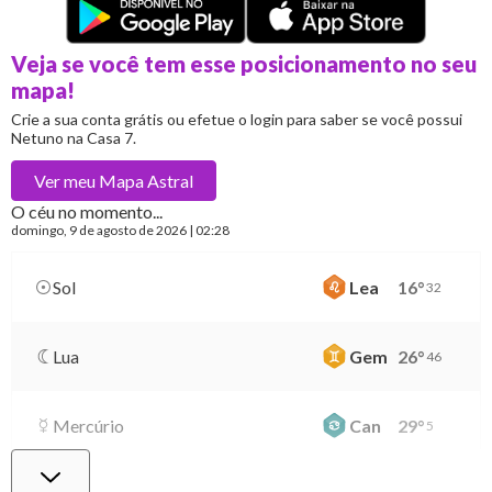
Veja se você tem esse posicionamento no seu
mapa!
Crie a sua conta grátis ou efetue o login para saber se você possui
Netuno na Casa 7.
Ver meu
Mapa Astral
O céu no momento...
domingo
, 9 de agosto de 2026 | 02:28
Sol
Lea
16
°
32
Lua
Gem
26
°
46
Mercúrio
Can
29
°
5