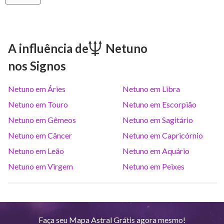
Vênus
Lib
2
°
18
Marte
Gem
28
°
30
A influência de
Netuno
nos Signos
Júpiter
Lea
8
°
45
Netuno em Áries
Netuno em Libra
Saturno
Ari
14
°
36
R
Netuno em Touro
Netuno em Escorpião
Netuno em Gêmeos
Netuno em Sagitário
Urano
Gem
5
°
15
Netuno em Câncer
Netuno em Capricórnio
Netuno em Leão
Netuno em Aquário
Netuno
Ari
4
°
8
R
Netuno em Virgem
Netuno em Peixes
Plutão
Aqu
3
°
59
R
Faça seu Mapa Astral Grátis agora mesmo!
Quiron
Tou
0
°
51
R