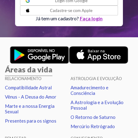
Login com
Google
Cadastre-se com
Apple
Lua
Quadratura
Netuno
7.37
Já tem um cadastro?
Faça login
Lua
Sextil
Quiron
4.08
Lua
Trígono
Nodo norte
3.09
Áreas da vida
Mercúrio
Quadratura
Quiron
1.76
RELACIONAMENTO
ASTROLOGIA E EVOLUÇÃO
Compatibilidade Astral
Amadurecimento e
Vênus
Trígono
Urano
2.94
Consciência
Vênus - A Deusa do Amor
A Astrologia e a Evolução
Marte e a nossa Energia
Pessoal
Vênus
Oposição
Netuno
1.83
Sexual
O Retorno de Saturno
Presentes para os signos
Mercúrio Retrógrado
Vênus
Trígono
Plutão
1.68