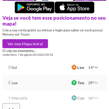
Veja se você tem esse posicionamento no seu
mapa!
Crie a sua conta grátis ou efetue o login para saber se você possui
Netuno em Touro.
Ver meu
Mapa Astral
O céu no momento...
sexta-feira
, 7 de agosto de 2026 | 05:53
Sol
Lea
14
°
46
Lua
Tou
29
°
51
Mercúrio
Can
26
°
23