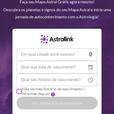
Faça seu Mapa Astral Grátis agora mesmo!
Quiron
Tou
0
°
51
R
Descubra os planetas e signos do seu Mapa Astral e inicie uma
jornada de autoconhecimento com a Astrologia!
Lilith
Sag
25
°
42
Nodo norte
Aqu
29
°
53
R
Aspectos ativos
Orbe
Sol
Conjunção
Júpiter
6.43
Sol
Trígono
Saturno
0.13
Não sei meu horário de nascimento /
Informar depois
Lua
Sextil
Mercúrio
3.48
Ver mapa astral completo
ou