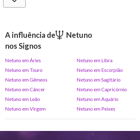
Vênus
Lib
0
°
26
Marte
Gem
27
°
15
A influência de
Netuno
nos Signos
Júpiter
Lea
8
°
20
Netuno em Áries
Netuno em Libra
Saturno
Ari
14
°
38
R
Netuno em Touro
Netuno em Escorpião
Netuno em Gêmeos
Netuno em Sagitário
Urano
Gem
5
°
11
Netuno em Câncer
Netuno em Capricórnio
Netuno em Leão
Netuno em Aquário
Netuno
Ari
4
°
10
R
Netuno em Virgem
Netuno em Peixes
Plutão
Aqu
4
°
1
R