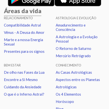
Áreas da vida
Vênus
Oposição
Netuno
2.16
RELACIONAMENTO
ASTROLOGIA E EVOLUÇÃO
Compatibilidade Astral
Amadurecimento e
Vênus
Trígono
Plutão
2.01
Consciência
Vênus - A Deusa do Amor
A Astrologia e a Evolução
Marte e a nossa Energia
Pessoal
Marte
Sextil
Quiron
2.57
Sexual
O Retorno de Saturno
Presentes para os signos
Mercúrio Retrógrado
Marte
Trígono
Nodo norte
1.58
BEM ESTAR
CONHECIMENTO
Urano
Sextil
Netuno
1.10
De olho nas Fases da Lua
As Casas Astrológicas
Encontre a Si Mesmo
Aspectos entre os Planetas
Urano
Trígono
Plutão
1.25
Cuidando da Ansiedade
Astrológicas
O que é o Inferno Astral?
Os 4 Elementos
Netuno
Sextil
Plutão
0.15
Horóscopo
Blog