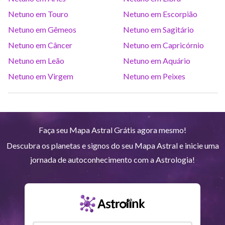
Saturno
Ari
14
°
36
R
Netuno em Touro
Netuno em Escorpião
Netuno em Gêmeos
Netuno em Sagitário
Urano
Gem
5
°
14
Netuno em Câncer
Netuno em Capricórnio
Netuno em Leão
Netuno em Aquário
Netuno
Ari
4
°
8
R
Netuno em Virgem
Netuno em Peixes
Plutão
Aqu
3
°
59
R
Faça seu Mapa Astral Grátis agora mesmo!
Quiron
Tou
0
°
51
R
Descubra os planetas e signos do seu Mapa Astral e inicie uma
jornada de autoconhecimento com a Astrologia!
Lilith
Sag
25
°
52
Nodo norte
Aqu
29
°
52
R