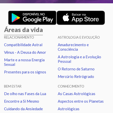
Aspectos ativos
Orbe
Sol
Trígono
Saturno
2.46
Áreas da vida
Lua
Quadratura
Vênus
1.56
RELACIONAMENTO
ASTROLOGIA E EVOLUÇÃO
Compatibilidade Astral
Amadurecimento e
Lua
Conjunção
Marte
5.54
Consciência
Vênus - A Deusa do Amor
A Astrologia e a Evolução
Marte e a nossa Energia
Pessoal
Lua
Quadratura
Netuno
0.26
Sexual
O Retorno de Saturno
Presentes para os signos
Mercúrio Retrógrado
Lua
Sextil
Quiron
3.54
BEM ESTAR
CONHECIMENTO
Lua
Trígono
Nodo norte
4.54
De olho nas Fases da Lua
As Casas Astrológicas
Encontre a Si Mesmo
Aspectos entre os Planetas
Mercúrio
Sextil
Vênus
2.93
Cuidando da Ansiedade
Astrológicas