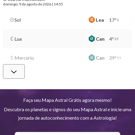
domingo
, 9 de agosto de 2026 | 14:55
Sol
Lea
17
°
2
Lua
Can
4
°
23
Mercúrio
Can
29
°
53
Vênus
Lib
2
°
49
Marte
Gem
28
°
50
Faça seu Mapa Astral Grátis agora mesmo!
Descubra os planetas e signos do seu Mapa Astral e inicie uma
Júpiter
Lea
8
°
51
jornada de autoconhecimento com a Astrologia!
Saturno
Ari
14
°
35
R