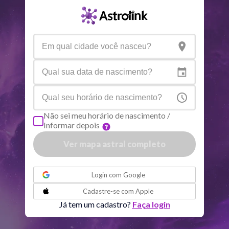
Urano
Gem
5
°
15
Netuno
Ari
4
°
7
R
Plutão
Aqu
3
°
58
R
Não sei meu horário de nascimento /
Informar depois
Quiron
Tou
0
°
51
R
Ver mapa astral completo
Lilith
Sag
25
°
57
ou
Login com
Google
Nodo norte
Aqu
29
°
Cadastre-se com
Apple
50
R
Já tem um cadastro?
Faça login