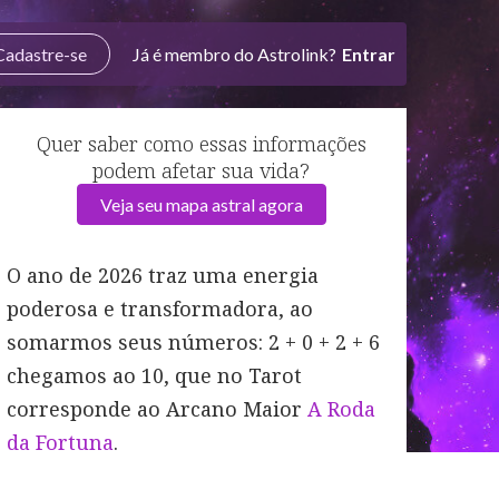
Cadastre-se
Já é membro do Astrolink?
Entrar
Quer saber como essas informações
podem afetar sua vida?
Veja seu mapa astral agora
O ano de 2026 traz uma energia
poderosa e transformadora, ao
somarmos seus números: 2 + 0 + 2 + 6
chegamos ao 10, que no Tarot
corresponde ao Arcano Maior
A Roda
da Fortuna
.