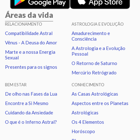
Áreas da vida
Lua
Trígono
Plutão
1.26
RELACIONAMENTO
ASTROLOGIA E EVOLUÇÃO
Compatibilidade Astral
Amadurecimento e
Lua
Quadratura
Nodo norte
2.87
Consciência
Vênus - A Deusa do Amor
A Astrologia e a Evolução
Marte e a nossa Energia
Pessoal
Marte
Trígono
Nodo norte
2.49
Sexual
O Retorno de Saturno
Presentes para os signos
Mercúrio Retrógrado
Urano
Sextil
Netuno
1.04
BEM ESTAR
CONHECIMENTO
Urano
Trígono
Plutão
1.18
De olho nas Fases da Lua
As Casas Astrológicas
Encontre a Si Mesmo
Aspectos entre os Planetas
Netuno
Sextil
Plutão
0.14
Cuidando da Ansiedade
Astrológicas
O que é o Inferno Astral?
Os 4 Elementos
Quiron
Sextil
Nodo norte
0.97
Horóscopo