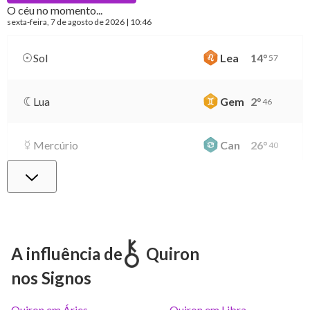
O céu no momento...
sexta-feira
, 7 de agosto de 2026 | 10:46
Sol
Lea
14
°
57
Lua
Gem
2
°
46
Mercúrio
Can
26
°
40
Vênus
Lib
0
°
39
Marte
Gem
27
°
24
A influência de
Quiron
nos Signos
Júpiter
Lea
8
°
23
Quiron em Áries
Quiron em Libra