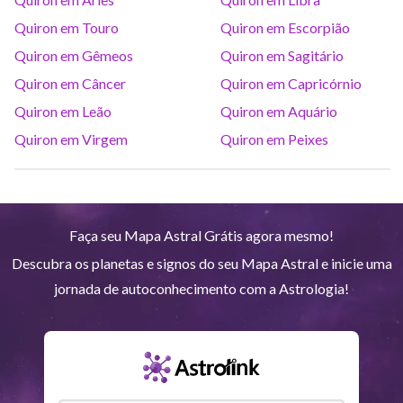
Saturno
Ari
14
°
38
R
Quiron em Touro
Quiron em Escorpião
Quiron em Gêmeos
Quiron em Sagitário
Urano
Gem
5
°
12
Quiron em Câncer
Quiron em Capricórnio
Quiron em Leão
Quiron em Aquário
Netuno
Ari
4
°
10
R
Quiron em Virgem
Quiron em Peixes
Plutão
Aqu
4
°
1
R
Faça seu Mapa Astral Grátis agora mesmo!
Quiron
Tou
0
°
51
R
Descubra os planetas e signos do seu Mapa Astral e inicie uma
jornada de autoconhecimento com a Astrologia!
Lilith
Sag
25
°
43
Nodo norte
Aqu
29
°
53
R