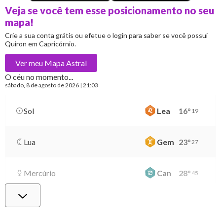
Veja se você tem esse posicionamento no seu
mapa!
Crie a sua conta grátis ou efetue o login para saber se você possui
Quiron em Capricórnio.
Ver meu
Mapa Astral
O céu no momento...
sábado
, 8 de agosto de 2026 | 21:03
Sol
Lea
16
°
19
Lua
Gem
23
°
27
Mercúrio
Can
28
°
45
Vênus
Lib
2
°
5