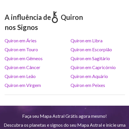
Marte
Gem
28
°
21
A influência de
Quiron
nos Signos
Júpiter
Lea
8
°
42
Quiron em Áries
Quiron em Libra
Saturno
Ari
14
°
36
R
Quiron em Touro
Quiron em Escorpião
Quiron em Gêmeos
Quiron em Sagitário
Urano
Gem
5
°
14
Quiron em Câncer
Quiron em Capricórnio
Quiron em Leão
Quiron em Aquário
Netuno
Ari
4
°
8
R
Quiron em Virgem
Quiron em Peixes
Plutão
Aqu
3
°
59
R
Faça seu Mapa Astral Grátis agora mesmo!
Quiron
Tou
0
°
51
R
Descubra os planetas e signos do seu Mapa Astral e inicie uma