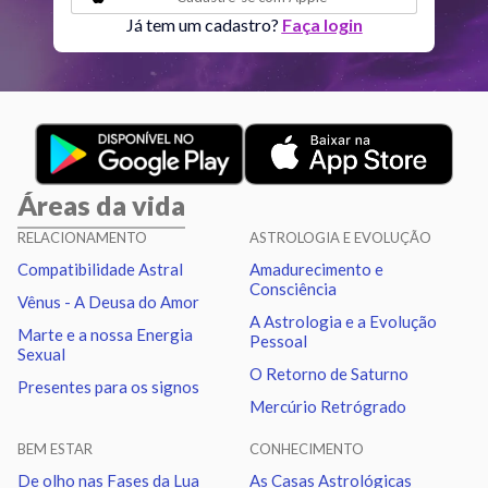
Lua
Sextil
Quiron
7.39
Já tem um cadastro?
Faça login
Lua
Trígono
Nodo norte
6.40
Mercúrio
Quadratura
Quiron
2.10
Áreas da vida
Vênus
Oposição
Netuno
2.06
RELACIONAMENTO
ASTROLOGIA E EVOLUÇÃO
Compatibilidade Astral
Amadurecimento e
Vênus
Trígono
Plutão
1.91
Consciência
Vênus - A Deusa do Amor
A Astrologia e a Evolução
Marte e a nossa Energia
Pessoal
Marte
Sextil
Quiron
2.50
Sexual
O Retorno de Saturno
Presentes para os signos
Mercúrio Retrógrado
Marte
Trígono
Nodo norte
1.51
BEM ESTAR
CONHECIMENTO
Urano
Sextil
Netuno
1.10
De olho nas Fases da Lua
As Casas Astrológicas