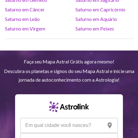
Urano
Gem
5
°
12
Saturno em Câncer
Saturno em Capricórnio
Saturno em Leão
Saturno em Aquário
Netuno
Ari
4
°
10
R
Saturno em Virgem
Saturno em Peixes
Plutão
Aqu
4
°
1
R
Faça seu Mapa Astral Grátis agora mesmo!
Quiron
Tou
0
°
51
R
Descubra os planetas e signos do seu Mapa Astral e inicie uma
jornada de autoconhecimento com a Astrologia!
Lilith
Sag
25
°
43
Nodo norte
Aqu
29
°
53
R
Aspectos ativos
Orbe