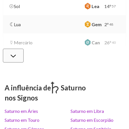
Sol
Lea
14
°
57
Lua
Gem
2
°
48
Mercúrio
Can
26
°
40
Vênus
Lib
0
°
39
Marte
Gem
27
°
24
A influência de
Saturno
nos Signos
Júpiter
Lea
8
°
23
Saturno em Áries
Saturno em Libra
Saturno
Ari
14
°
38
R
Saturno em Touro
Saturno em Escorpião
Saturno em Gêmeos
Saturno em Sagitário