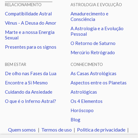
RELACIONAMENTO
ASTROLOGIA E EVOLUÇÃO
Compatibilidade Astral
Amadurecimento e
Lua
Quadratura
Nodo norte
2.92
Consciência
Vênus - A Deusa do Amor
A Astrologia e a Evolução
Marte e a nossa Energia
Pessoal
Marte
Trígono
Nodo norte
2.49
Sexual
O Retorno de Saturno
Presentes para os signos
Mercúrio Retrógrado
Urano
Sextil
Netuno
1.04
BEM ESTAR
CONHECIMENTO
Urano
Trígono
Plutão
1.18
De olho nas Fases da Lua
As Casas Astrológicas
Encontre a Si Mesmo
Aspectos entre os Planetas
Netuno
Sextil
Plutão
0.14
Cuidando da Ansiedade
Astrológicas
O que é o Inferno Astral?
Os 4 Elementos
Quiron
Sextil
Nodo norte
0.97
Horóscopo
Blog
Quem somos
|
Termos de uso
|
Politica de privacidade
|
Ajuda