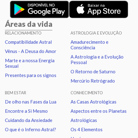
Lua
Sextil
Netuno
1.27
Áreas da vida
Lua
Trígono
Plutão
1.13
RELACIONAMENTO
ASTROLOGIA E EVOLUÇÃO
Compatibilidade Astral
Amadurecimento e
Lua
Quadratura
Nodo norte
3.01
Consciência
Vênus - A Deusa do Amor
A Astrologia e a Evolução
Marte e a nossa Energia
Pessoal
Marte
Trígono
Nodo norte
2.49
Sexual
O Retorno de Saturno
Presentes para os signos
Mercúrio Retrógrado
Urano
Sextil
Netuno
1.04
BEM ESTAR
CONHECIMENTO
Urano
Trígono
Plutão
1.18
De olho nas Fases da Lua
As Casas Astrológicas
Encontre a Si Mesmo
Aspectos entre os Planetas
Netuno
Sextil
Plutão
0.14
Cuidando da Ansiedade
Astrológicas
O que é o Inferno Astral?
Os 4 Elementos
Quiron
Sextil
Nodo norte
0.97