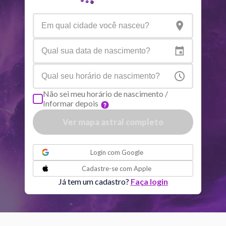
Aspectos ativos
Orbe
Sol
Conjunção
Júpiter
6.58
Sol
Trígono
Saturno
0.34
Não sei meu horário de nascimento /
Informar depois
Lua
Sextil
Mercúrio
6.22
Ver mapa astral completo
ou
Lua
Trígono
Vênus
2.24
Login com
Google
Cadastre-se com
Apple
Lua
Sextil
Júpiter
5.49
Já tem um cadastro?
Faça login
Lua
Conjunção
Urano
2.30