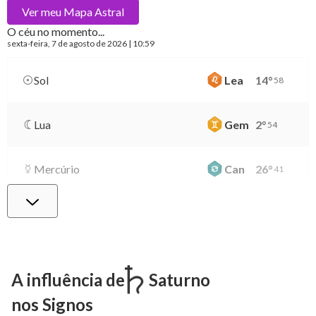
Ver meu
Mapa Astral
O céu no momento...
sexta-feira
, 7 de agosto de 2026 | 10:59
Sol
Lea
14
°
58
Lua
Gem
2
°
54
Mercúrio
Can
26
°
41
Vênus
Lib
0
°
39
Marte
Gem
27
°
24
A influência de
Saturno
nos Signos
Júpiter
Lea
8
°
23