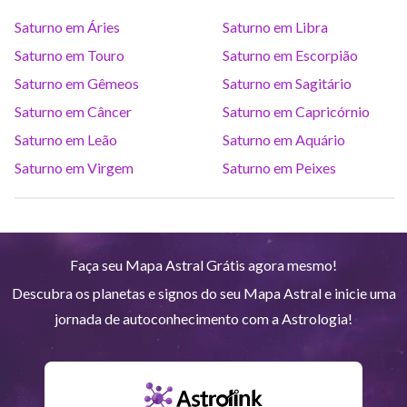
Saturno em Áries
Saturno em Libra
Saturno
Ari
14
°
38
R
Saturno em Touro
Saturno em Escorpião
Saturno em Gêmeos
Saturno em Sagitário
Urano
Gem
5
°
12
Saturno em Câncer
Saturno em Capricórnio
Saturno em Leão
Saturno em Aquário
Netuno
Ari
4
°
10
R
Saturno em Virgem
Saturno em Peixes
Plutão
Aqu
4
°
1
R
Faça seu Mapa Astral Grátis agora mesmo!
Quiron
Tou
0
°
51
R
Descubra os planetas e signos do seu Mapa Astral e inicie uma
jornada de autoconhecimento com a Astrologia!
Lilith
Sag
25
°
43
Nodo norte
Aqu
29
°
53
R