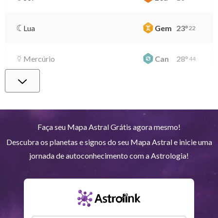
Lua
Gem
23
°
22
Mercúrio
Can
28
°
44
Vênus
Lib
2
°
4
Marte
Gem
28
°
20
Faça seu Mapa Astral Grátis agora mesmo!
Descubra os planetas e signos do seu Mapa Astral e inicie uma
Júpiter
Lea
8
°
42
jornada de autoconhecimento com a Astrologia!
Saturno
Ari
14
°
36
R
Urano
Gem
5
°
14