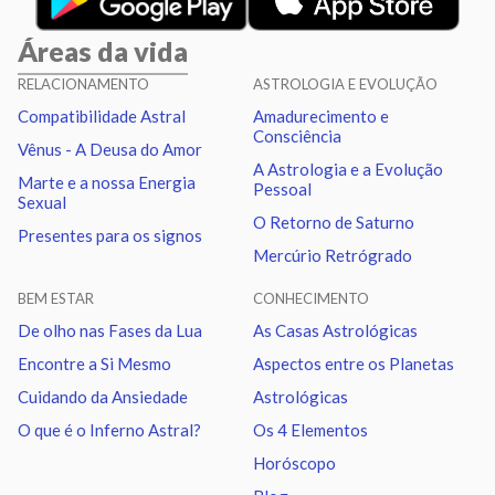
Sol
Sextil
Lua
7.05
Áreas da vida
Sol
Conjunção
Júpiter
7.63
RELACIONAMENTO
ASTROLOGIA E EVOLUÇÃO
Compatibilidade Astral
Amadurecimento e
Sol
Trígono
Saturno
1.72
Consciência
Vênus - A Deusa do Amor
A Astrologia e a Evolução
Marte e a nossa Energia
Pessoal
Lua
Conjunção
Marte
4.97
Sexual
O Retorno de Saturno
Presentes para os signos
Mercúrio Retrógrado
Lua
Sextil
Quiron
7.48
BEM ESTAR
CONHECIMENTO
Lua
Trígono
Nodo norte
6.49
De olho nas Fases da Lua
As Casas Astrológicas
Encontre a Si Mesmo
Aspectos entre os Planetas
Mercúrio
Quadratura
Quiron
2.11
Cuidando da Ansiedade
Astrológicas
O que é o Inferno Astral?
Os 4 Elementos
Vênus
Oposição
Netuno
2.07
Horóscopo