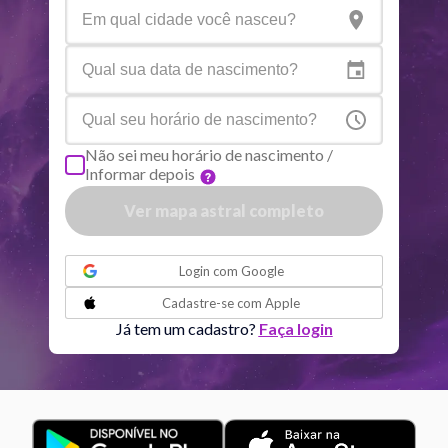
Netuno
Ari
4
°
8
R
Plutão
Aqu
3
°
59
R
Não sei meu horário de nascimento /
Informar depois
Quiron
Tou
0
°
51
R
Ver mapa astral completo
Lilith
Sag
25
°
52
ou
Login com
Google
Nodo norte
Aqu
29
°
Cadastre-se com
Apple
51
R
Já tem um cadastro?
Faça login
Aspectos ativos
Orbe