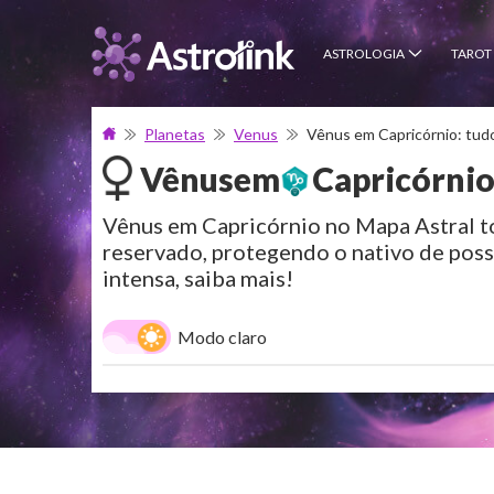
ASTROLOGIA
TAROT
Planetas
Venus
Vênus em Capricórnio: tudo
Vênus
em
Capricórni
Vênus em Capricórnio no Mapa Astral to
reservado, protegendo o nativo de pos
intensa, saiba mais!
Modo claro