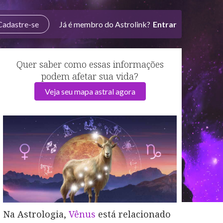
Cadastre-se
Já é membro do Astrolink?
Entrar
Quer saber como essas informações
podem afetar sua vida?
Veja seu mapa astral agora
Na Astrologia,
Vênus
está relacionado