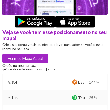
Veja se você tem esse posicionamento no seu
mapa!
Crie a sua conta grátis ou efetue o login para saber se você possui
Mercúrio na Casa 8.
Ver meu
Mapa Astral
O céu no momento...
quinta-feira
, 6 de agosto de 2026 | 21:42
Sol
Lea
14
°
26
Lua
Tou
25
°
0