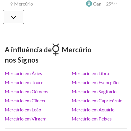
Mercúrio
Can
25
°
55
Vênus
Lib
0
°
6
Marte
Gem
27
°
2
A influência de
Mercúrio
nos Signos
Júpiter
Lea
8
°
16
Mercúrio em Áries
Mercúrio em Libra
Saturno
Ari
14
°
38
R
Mercúrio em Touro
Mercúrio em Escorpião
Mercúrio em Gêmeos
Mercúrio em Sagitário
Urano
Gem
5
°
11
Mercúrio em Câncer
Mercúrio em Capricórnio
Mercúrio em Leão
Mercúrio em Aquário
Netuno
Ari
4
°
10
R
Mercúrio em Virgem
Mercúrio em Peixes