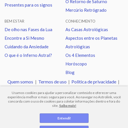
O Retorno de Saturno
Presentes para os signos
Mercúrio Retrógrado
BEM ESTAR
CONHECIMENTO
De olho nas Fases da Lua
As Casas Astrológicas
Encontre a Si Mesmo
Aspectos entre os Planetas
Cuidando da Ansiedade
Astrológicas
O que é o Inferno Astral?
Os 4 Elementos
Horóscopo
Blog
Quem somos
|
Termos de uso
|
Politica de privacidade
|
Ajuda
Usamos cookies para ajudar a personalizar conteúdo e oferecer uma
experiência melhor e mais segura para você. Ao navegar no Astrolink, você
concorda com o uso de cookies para coletar informações dentro e fora do
site.
Saiba mais!
© 2012 -
2026
.
Todos os direitos reservados.
Entendi!