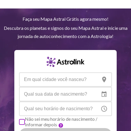
Plutão
Aqu
4
°
2
R
Faça seu Mapa Astral Grátis agora mesmo!
Quiron
Tou
0
°
51
R
Descubra os planetas e signos do seu Mapa Astral e inicie uma
jornada de autoconhecimento com a Astrologia!
Lilith
Sag
25
°
39
Nodo norte
Aqu
29
°
54
R
Aspectos ativos
Orbe
Sol
Conjunção
Júpiter
6.17
Sol
Trígono
Saturno
0.20
Não sei meu horário de nascimento /
Informar depois