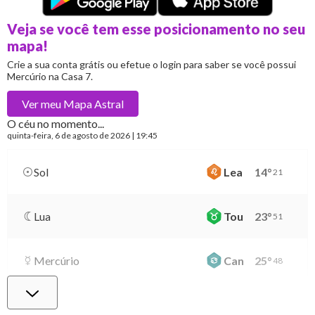
Veja se você tem esse posicionamento no seu
mapa!
Crie a sua conta grátis ou efetue o login para saber se você possui
Mercúrio na Casa 7.
Ver meu
Mapa Astral
O céu no momento...
quinta-feira
, 6 de agosto de 2026 | 19:45
Sol
Lea
14
°
21
Lua
Tou
23
°
51
Mercúrio
Can
25
°
48
Vênus
Lib
0
°
1