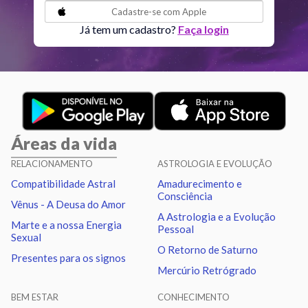
Cadastre-se com
Apple
Lua
Quadratura
Nodo norte
6.05
Já tem um cadastro?
Faça login
Marte
Trígono
Nodo norte
2.92
Urano
Sextil
Netuno
1.01
Áreas da vida
Urano
Trígono
Plutão
1.15
RELACIONAMENTO
ASTROLOGIA E EVOLUÇÃO
Compatibilidade Astral
Amadurecimento e
Netuno
Sextil
Plutão
0.14
Consciência
Vênus - A Deusa do Amor
A Astrologia e a Evolução
Marte e a nossa Energia
Pessoal
Quiron
Sextil
Nodo norte
0.96
Sexual
O Retorno de Saturno
Presentes para os signos
Mercúrio Retrógrado
BEM ESTAR
CONHECIMENTO