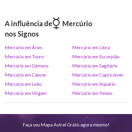
Marte
Gem
26
°
58
A influência de
Mercúrio
nos Signos
Júpiter
Lea
8
°
14
Mercúrio em Áries
Mercúrio em Libra
Saturno
Ari
14
°
38
R
Mercúrio em Touro
Mercúrio em Escorpião
Mercúrio em Gêmeos
Mercúrio em Sagitário
Urano
Gem
5
°
11
Mercúrio em Câncer
Mercúrio em Capricórnio
Mercúrio em Leão
Mercúrio em Aquário
Netuno
Ari
4
°
10
R
Mercúrio em Virgem
Mercúrio em Peixes
Plutão
Aqu
4
°
2
R
Faça seu Mapa Astral Grátis agora mesmo!
Quiron
Tou
0
°
51
R